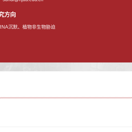
究方向
RNA沉默、植物非生物胁迫
）