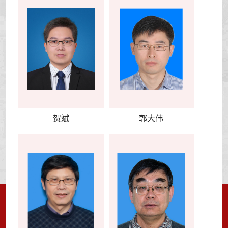
贺斌
郭大伟