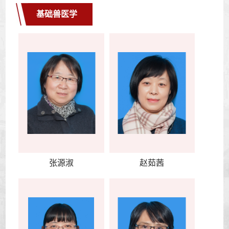
基础兽医学
张源淑
赵茹茜