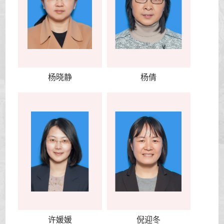
杨晓静
杨倩
许媛媛
倪迎冬