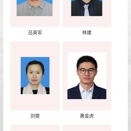
吕英军
林建
刘斐
黄金虎