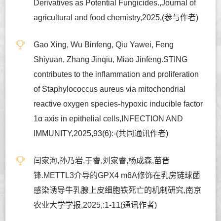
Derivatives as Potential Fungicides.,Journal of
agricultural and food chemistry,2025,(参与作者)
Gao Xing, Wu Binfeng, Qiu Yawei, Feng
Shiyuan, Zhang Jinqiu, Miao Jinfeng.STING
contributes to the inflammation and proliferation
of Staphylococcus aureus via mitochondrial
reactive oxygen species-hypoxic inducible factor
1α axis in epithelial cells,INFECTION AND
IMMUNITY,2025,93(6):-(共同通讯作者)
闫家洵,孙乃岩,于睿,刘家睿,杨成森,苗晋
锋.METTL3介导的GPX4 m6A修饰在乳房链球菌
感染诱导牛乳腺上皮细胞铁死亡的机制研究,南京
农业大学学报,2025,:1-11(通讯作者)