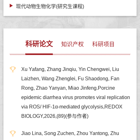
现代动物生物化学(研究生课程)
科研论文
知识产权
科研项目
Xu Yafang, Zhang Jinqiu, Yin Chengwei, Liu
Laizhen, Wang Zhenglei, Fu Shaodong, Fan
Rong, Zhao Yanyan, Miao Jinfeng.Porcine
epidemic diarrhea virus promotes viral replication
via ROS/ HIF-1α-mediated glycolysis,REDOX
BIOLOGY,2026,(89)(参与作者)
Jiao Lina, Song Zuchen, Zhou Yantong, Zhu