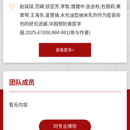
赵琰琰,范嵘,徐亚芳,李智,唐健中,张金秋,包银莉,黄
翠琴,王海东,苗晋锋.水包油型纳米乳剂作为疫苗佐
剂的研究进展,中国预防兽医学
报,2025,47(09):984-991(参与作者)
查看更多>
团队成员
暂无内容
同专业博导