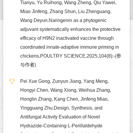
Tianyu, Yu Ruihong, Wang Zheng, Qiu Yawei,
Miao Jinfeng, Zhang Shun, Liu Zhenguang,
Wang Deyun.Naringenin as a phytogenic
adjuvant systematically enhances the protective
efficacy of H9N2 inactivated vaccine through
coordinated innate-adaptive immune priming in
chickens,POULTRY SCIENCE,2025,104(8):-(参
与作者)
Pei Xue Gong, Zunyun Jiang, Yang Meng,
Hongyi Chen, Wang Xiong, Weihua Zhang,
Honglin Zhang, Kang Chen, Jinfeng Miao,
Yingguang Zhu.Design, Synthesis, and
Antifungal Activity Evaluation of Novel
Hydrazide-Containing L-Perillaldehyde