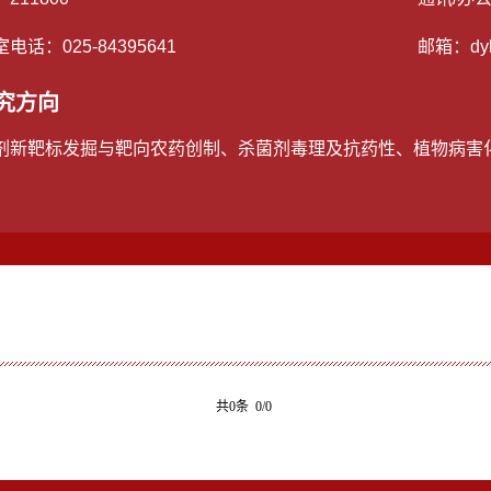
室电话：
025-84395641
邮箱：
dy
究方向
剂新靶标发掘与靶向农药创制、杀菌剂毒理及抗药性、植物病害
共0条 0/0