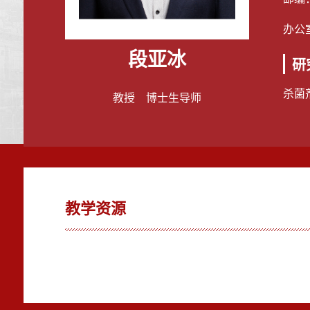
办公
段亚冰
研
杀菌
教授 博士生导师
教学资源