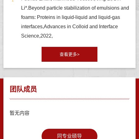
Li*.Beyond particle stabilization of emulsions and
foams: Proteins in liquid-liquid and liquid-gas
interfaces,Advances in Colloid and Interface
Science,2022,
查看更多>
团队成员
暂无内容
同专业硕导