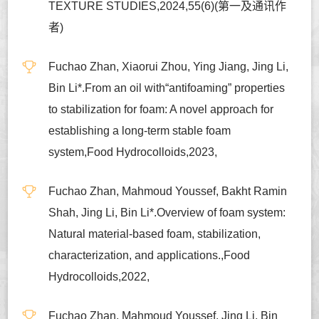
TEXTURE STUDIES,2024,55(6)(第一及通讯作
者)
Fuchao Zhan, Xiaorui Zhou, Ying Jiang, Jing Li,
Bin Li*.From an oil with“antifoaming” properties
to stabilization for foam: A novel approach for
establishing a long-term stable foam
system,Food Hydrocolloids,2023,
Fuchao Zhan, Mahmoud Youssef, Bakht Ramin
Shah, Jing Li, Bin Li*.Overview of foam system:
Natural material-based foam, stabilization,
characterization, and applications.,Food
Hydrocolloids,2022,
Fuchao Zhan, Mahmoud Youssef, Jing Li, Bin