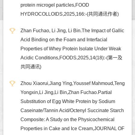
protein microgel particles,FOOD
HYDROCOLLOIDS,2025,166:-(共同通讯作者)
Zhan Fuchao, Li Jing, Li Bin.The Impact of Gallic
Acid Binding on the Foam and Interfacial
Properties of Whey Protein Isolate Under Weak
Acidic Conditions,FOODS,2025,14(18):-(第一及
共同通讯)
Zhou Xiaorui,Jiang Ying,Youssef Mahmoud,Teng
Yongxin,Li Jing,Li Bin,Zhan Fuchao.Partial
Substitution of Egg White Protein by Sodium
Caseinate/Tannin Acid/Octenyl Succinate Starch
Composite: A Study on the Physicochemical
Properties in Cake and Ice Cream,JOURNAL OF