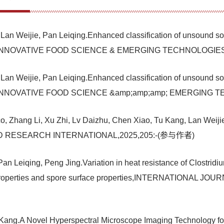
 Lan Weijie, Pan Leiqing.Enhanced classification of unsound so
atures,INNOVATIVE FOOD SCIENCE & EMERGING TECHNOLOGI
 Lan Weijie, Pan Leiqing.Enhanced classification of unsound so
atures,INNOVATIVE FOOD SCIENCE &amp;amp;amp; EMERGIN
 Zhang Li, Xu Zhi, Lv Daizhu, Chen Xiao, Tu Kang, Lan Weijie, P
FOOD RESEARCH INTERNATIONAL,2025,205:-(参与作者)
Leiqing, Peng Jing.Variation in heat resistance of Clostridiu
cal properties and spore surface properties,INTERNATIONA
Kang.A Novel Hyperspectral Microscope Imaging Technology for