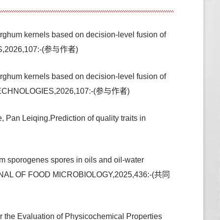
rghum kernels based on decision-level fusion of
ES,2026,107:-(参与作者)
rghum kernels based on decision-level fusion of
G TECHNOLOGIES,2026,107:-(参与作者)
an Leiqing.Prediction of quality traits in
m sporogenes spores in oils and oil-water
L JOURNAL OF FOOD MICROBIOLOGY,2025,436:-(共同
 the Evaluation of Physicochemical Properties