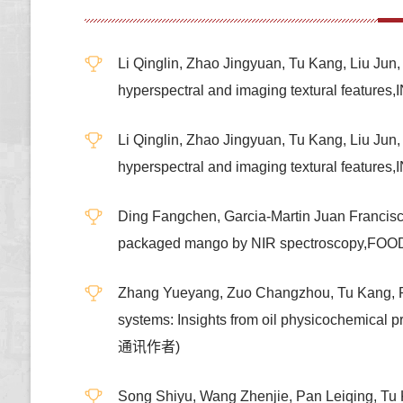
Li Qinglin, Zhao Jingyuan, Tu Kang, Liu Jun,
hyperspectral and imaging textural fe
Li Qinglin, Zhao Jingyuan, Tu Kang, Liu Jun,
hyperspectral and imaging textural fe
Ding Fangchen, Garcia-Martin Juan Francisco,
packaged mango by NIR spectroscopy,
Zhang Yueyang, Zuo Changzhou, Tu Kang, Pan 
systems: Insights from oil physicochemi
通讯作者)
Song Shiyu, Wang Zhenjie, Pan Leiqing, Tu 