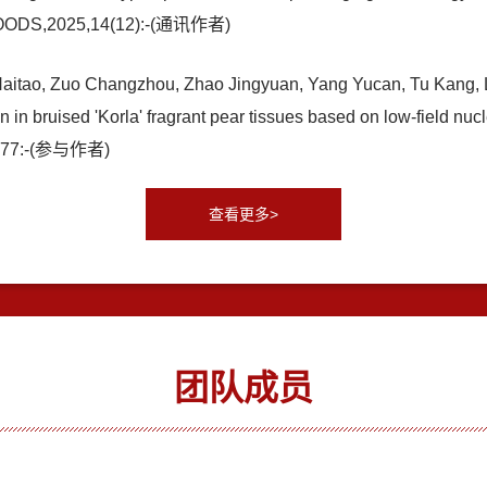
.,FOODS,2025,14(12):-(通讯作者)
Haitao, Zuo Changzhou, Zhao Jingyuan, Yang Yucan, Tu Kang, La
on in bruised 'Korla' fragrant pear tissues based on low-field n
,477:-(参与作者)
查看更多>
团队成员