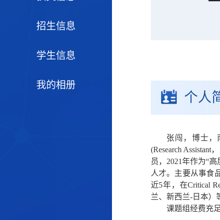
招生信息
学生信息
我的相册
个人
张闯，博士，南
(Research Assista
员，2021年作为
人才。主要从事
食
近5年，在Critical 
兰、新西兰-日本）
课题组经费充