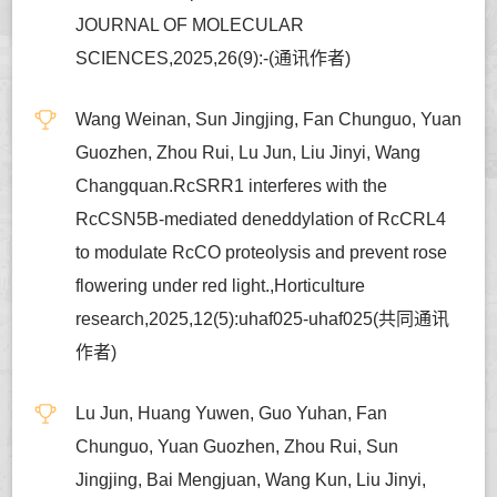
JOURNAL OF MOLECULAR
SCIENCES,2025,26(9):-(通讯作者)
Wang Weinan, Sun Jingjing, Fan Chunguo, Yuan
Guozhen, Zhou Rui, Lu Jun, Liu Jinyi, Wang
Changquan.RcSRR1 interferes with the
RcCSN5B-mediated deneddylation of RcCRL4
to modulate RcCO proteolysis and prevent rose
flowering under red light.,Horticulture
research,2025,12(5):uhaf025-uhaf025(共同通讯
作者)
Lu Jun, Huang Yuwen, Guo Yuhan, Fan
Chunguo, Yuan Guozhen, Zhou Rui, Sun
Jingjing, Bai Mengjuan, Wang Kun, Liu Jinyi,