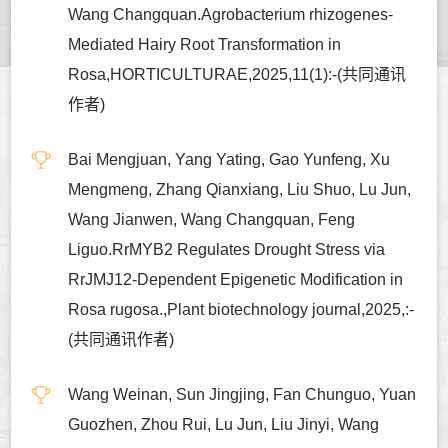
Wang Changquan.Agrobacterium rhizogenes-
Mediated Hairy Root Transformation in
Rosa,HORTICULTURAE,2025,11(1):-(共同通讯
作者)
Bai Mengjuan, Yang Yating, Gao Yunfeng, Xu
Mengmeng, Zhang Qianxiang, Liu Shuo, Lu Jun,
Wang Jianwen, Wang Changquan, Feng
Liguo.RrMYB2 Regulates Drought Stress via
RrJMJ12-Dependent Epigenetic Modification in
Rosa rugosa.,Plant biotechnology journal,2025,:-
(共同通讯作者)
Wang Weinan, Sun Jingjing, Fan Chunguo, Yuan
Guozhen, Zhou Rui, Lu Jun, Liu Jinyi, Wang