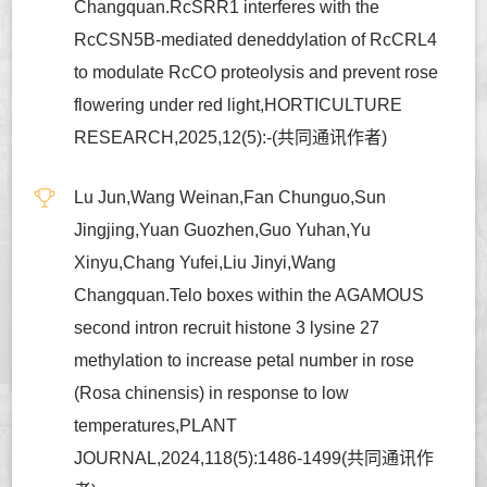
Changquan.RcSRR1 interferes with the
RcCSN5B-mediated deneddylation of RcCRL4
to modulate RcCO proteolysis and prevent rose
flowering under red light,HORTICULTURE
RESEARCH,2025,12(5):-(共同通讯作者)
Lu Jun,Wang Weinan,Fan Chunguo,Sun
Jingjing,Yuan Guozhen,Guo Yuhan,Yu
Xinyu,Chang Yufei,Liu Jinyi,Wang
Changquan.Telo boxes within the AGAMOUS
second intron recruit histone 3 lysine 27
methylation to increase petal number in rose
(Rosa chinensis) in response to low
temperatures,PLANT
JOURNAL,2024,118(5):1486-1499(共同通讯作