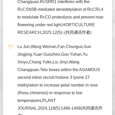
Changquan.RcSRR1 interferes with the
RcCSN5B-mediated deneddylation of RcCRL4
to modulate RcCO proteolysis and prevent rose
flowering under red light,HORTICULTURE
RESEARCH,2025,12(5):-(共同通讯作者)
Lu Jun,Wang Weinan,Fan Chunguo,Sun
Jingjing,Yuan Guozhen,Guo Yuhan,Yu
Xinyu,Chang Yufei,Liu Jinyi,Wang
Changquan.Telo boxes within the AGAMOUS
second intron recruit histone 3 lysine 27
methylation to increase petal number in rose
(Rosa chinensis) in response to low
temperatures,PLANT
JOURNAL,2024,118(5):1486-1499(共同通讯作