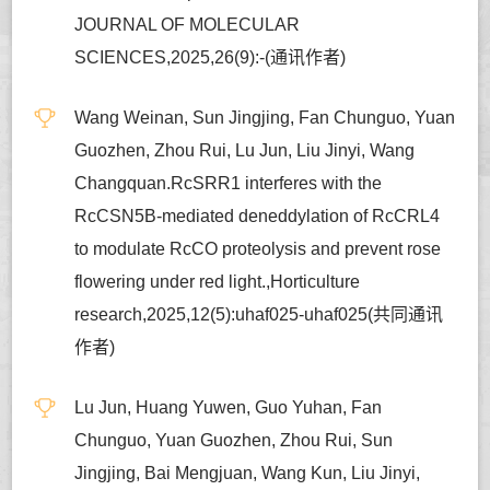
JOURNAL OF MOLECULAR
SCIENCES,2025,26(9):-(通讯作者)
Wang Weinan, Sun Jingjing, Fan Chunguo, Yuan
Guozhen, Zhou Rui, Lu Jun, Liu Jinyi, Wang
Changquan.RcSRR1 interferes with the
RcCSN5B-mediated deneddylation of RcCRL4
to modulate RcCO proteolysis and prevent rose
flowering under red light.,Horticulture
research,2025,12(5):uhaf025-uhaf025(共同通讯
作者)
Lu Jun, Huang Yuwen, Guo Yuhan, Fan
Chunguo, Yuan Guozhen, Zhou Rui, Sun
Jingjing, Bai Mengjuan, Wang Kun, Liu Jinyi,