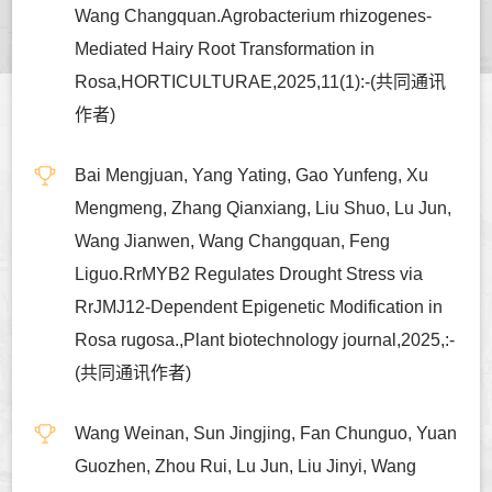
Wang Changquan.Agrobacterium rhizogenes-
Mediated Hairy Root Transformation in
Rosa,HORTICULTURAE,2025,11(1):-(共同通讯
作者)
Bai Mengjuan, Yang Yating, Gao Yunfeng, Xu
Mengmeng, Zhang Qianxiang, Liu Shuo, Lu Jun,
Wang Jianwen, Wang Changquan, Feng
Liguo.RrMYB2 Regulates Drought Stress via
RrJMJ12-Dependent Epigenetic Modification in
Rosa rugosa.,Plant biotechnology journal,2025,:-
(共同通讯作者)
Wang Weinan, Sun Jingjing, Fan Chunguo, Yuan
Guozhen, Zhou Rui, Lu Jun, Liu Jinyi, Wang