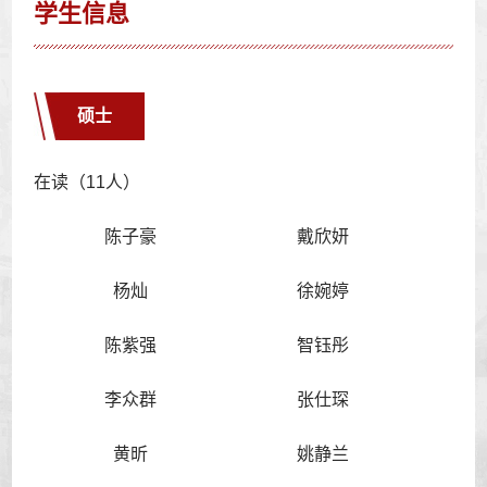
学生信息
硕士
在读（11人）
陈子豪
戴欣妍
杨灿
徐婉婷
陈紫强
智钰彤
李众群
张仕琛
黄昕
姚静兰