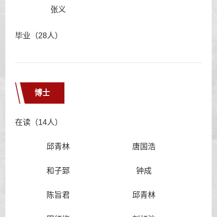
张义
毕业（28人）
博士
在读（14人）
邱青林
唐国浩
和子郅
钟成
陈旨君
邱青林