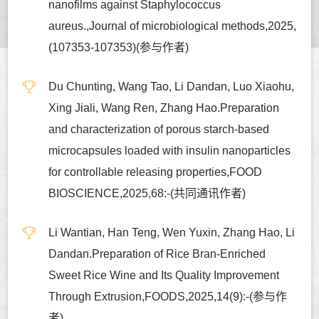
nanofilms against Staphylococcus
aureus.,Journal of microbiological methods,2025,
(107353-107353)(参与作者)
Du Chunting, Wang Tao, Li Dandan, Luo Xiaohu,
Xing Jiali, Wang Ren, Zhang Hao.Preparation
and characterization of porous starch-based
microcapsules loaded with insulin nanoparticles
for controllable releasing properties,FOOD
BIOSCIENCE,2025,68:-(共同通讯作者)
Li Wantian, Han Teng, Wen Yuxin, Zhang Hao, Li
Dandan.Preparation of Rice Bran-Enriched
Sweet Rice Wine and Its Quality Improvement
Through Extrusion,FOODS,2025,14(9):-(参与作
者)