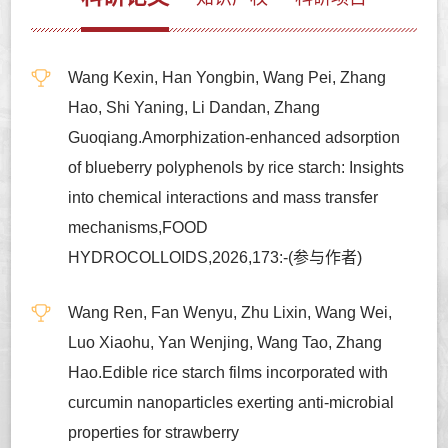
Wang Kexin, Han Yongbin, Wang Pei, Zhang
Hao, Shi Yaning, Li Dandan, Zhang
Guoqiang.Amorphization-enhanced adsorption
of blueberry polyphenols by rice starch: Insights
into chemical interactions and mass transfer
mechanisms,FOOD
HYDROCOLLOIDS,2026,173:-(参与作者)
Wang Ren, Fan Wenyu, Zhu Lixin, Wang Wei,
Luo Xiaohu, Yan Wenjing, Wang Tao, Zhang
Hao.Edible rice starch films incorporated with
curcumin nanoparticles exerting anti-microbial
properties for strawberry