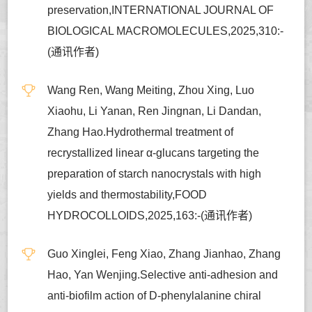
preservation,INTERNATIONAL JOURNAL OF
BIOLOGICAL MACROMOLECULES,2025,310:-
(通讯作者)
Wang Ren, Wang Meiting, Zhou Xing, Luo
Xiaohu, Li Yanan, Ren Jingnan, Li Dandan,
Zhang Hao.Hydrothermal treatment of
recrystallized linear α-glucans targeting the
preparation of starch nanocrystals with high
yields and thermostability,FOOD
HYDROCOLLOIDS,2025,163:-(通讯作者)
Guo Xinglei, Feng Xiao, Zhang Jianhao, Zhang
Hao, Yan Wenjing.Selective anti-adhesion and
anti-biofilm action of D-phenylalanine chiral