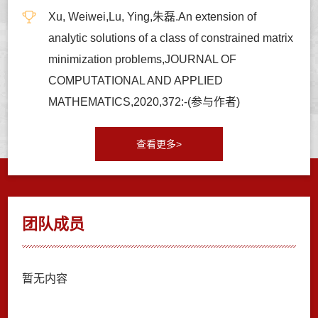
Xu, Weiwei,Lu, Ying,朱磊.An extension of
analytic solutions of a class of constrained matrix
minimization problems,JOURNAL OF
COMPUTATIONAL AND APPLIED
MATHEMATICS,2020,372:-(参与作者)
查看更多>
团队成员
暂无内容