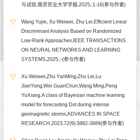
与试验,南京农业大学学报,2025,:1-16(参与作者)
Wang Yujie, Xu Weiwei, Zhu Lei.Efficient Linear
Discriminant Analysis Based on Randomized
Low-Rank Approaches,IEEE TRANSACTIONS
ON NEURAL NETWORKS AND LEARNING
SYSTEMS,2025,:-(参与作者)
Xu Weiwei,Zhu YanMing,Zhu Lei,Lu
JianYong,Wei GuanChun,Wang Ming,Peng
YuXiang.A class of Bayesian machine learning
model for forecasting Dst during intense
geomagnetic storms,ADVANCES IN SPACE
RESEARCH,2023,72(9):3882-3889(参与作者)