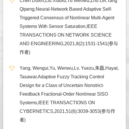
Chen Duxin,Liu Xiaolu,Yu Wenwu,Zhu Lei,Tang
Qipeng.Neural-Network Based Adaptive Self-
Triggered Consensus of Nonlinear Multi-Agent
Systems With Sensor Saturation,IEEE
TRANSACTIONS ON NETWORK SCIENCE
AND ENGINEERING,2021,8(2):1531-1541(参与
作者)
Yang, Wengui,Yu, Wenwu,Lv, Yuezu,朱磊,Hayat,
Tasawar.Adaptive Fuzzy Tracking Control
Design for a Class of Uncertain Nonstrict-
Feedback Fractional-Order Nonlinear SISO
Systems,IEEE TRANSACTIONS ON
CYBERNETICS,2021,51(6):3039-3053(参与作
者)