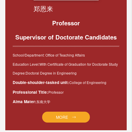
郑恩来
Professor
Supervisor of Doctorate Candidates
School/Department: Office of Teaching Affairs
Education Level:With Certificate of Graduation for Doctorate Study
Degree:Doctoral Degree in Engineering
Double-shoulder-tasked unit:
College of Engineering
Professional Title:
Professor
Alma Mater:
东南大学
MORE