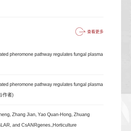
查看更多
ivated pheromone pathway regulates fungal plasma
ivated pheromone pathway regulates fungal plasma
(参与作者)
-Sheng, Zhang Jian, Yao Quan-Hong, Zhuang
 CsLAR, and CsANRgenes.,Horticulture