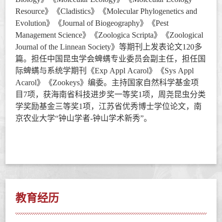
Resource
》《
Cladistics
》《
Molecular Phylogenetics and
Evolution
》《
Journal of Biogeography
》《
Pest
Management Science
》《
Zoologica Scripta
》《
Zoological
Journal of the Linnean Society
》等期刊上发表论文
120
多
篇
。
担任中国昆虫学会蜱螨专业委员会副主任，担任国
际蜱螨与系统学期刊《
Exp
Appl Acarol
》《
Sys Appl
Acarol
》《
Zookeys
》编委。主持国家自然科学基金项
目
7
项，获海南省科技进步奖一等奖
1
项，周尧昆虫分类
学奖励基金三等奖
1
项，江苏省优秀博士学位论文，南
京农业大学
“钟山学者
-
钟山学术新秀”。
教育经历