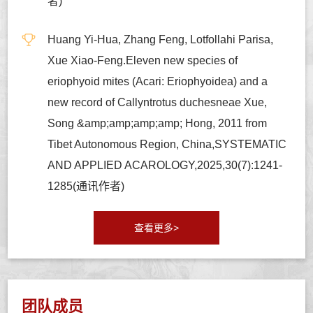
者)
Huang Yi-Hua, Zhang Feng, Lotfollahi Parisa,
Xue Xiao-Feng.Eleven new species of
eriophyoid mites (Acari: Eriophyoidea) and a
new record of Callyntrotus duchesneae Xue,
Song &amp;amp;amp;amp; Hong, 2011 from
Tibet Autonomous Region, China,SYSTEMATIC
AND APPLIED ACAROLOGY,2025,30(7):1241-
1285(通讯作者)
查看更多>
团队成员