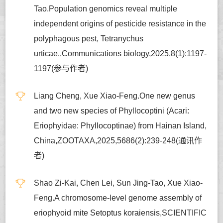
Tao.Population genomics reveal multiple
independent origins of pesticide resistance in the
polyphagous pest, Tetranychus
urticae.,Communications biology,2025,8(1):1197-
1197(参与作者)
Liang Cheng, Xue Xiao-Feng.One new genus
and two new species of Phyllocoptini (Acari:
Eriophyidae: Phyllocoptinae) from Hainan Island,
China,ZOOTAXA,2025,5686(2):239-248(通讯作
者)
Shao Zi-Kai, Chen Lei, Sun Jing-Tao, Xue Xiao-
Feng.A chromosome-level genome assembly of
eriophyoid mite Setoptus koraiensis,SCIENTIFIC