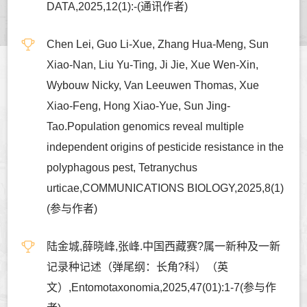
DATA,2025,12(1):-(通讯作者)
Chen Lei, Guo Li-Xue, Zhang Hua-Meng, Sun
Xiao-Nan, Liu Yu-Ting, Ji Jie, Xue Wen-Xin,
Wybouw Nicky, Van Leeuwen Thomas, Xue
Xiao-Feng, Hong Xiao-Yue, Sun Jing-
Tao.Population genomics reveal multiple
independent origins of pesticide resistance in the
polyphagous pest, Tetranychus
urticae,COMMUNICATIONS BIOLOGY,2025,8(1)
(参与作者)
陆金城,薛晓峰,张峰.中国西藏赛?属一新种及一新
记录种记述（弹尾纲：长角?科）（英
文）,Entomotaxonomia,2025,47(01):1-7(参与作