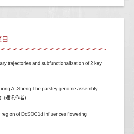
项目
y trajectories and subfunctionalization of 2 key
 Xiong Ai-Sheng.The parsley genome assembly
(3):-(通讯作者)
 region of DcSOC1d influences flowering