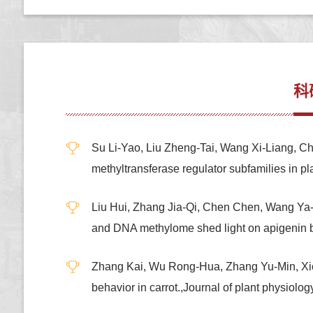
科
Su Li-Yao, Liu Zheng-Tai, Wang Xi-Liang, Che
methyltransferase regulator subfamilies 
Liu Hui, Zhang Jia-Qi, Chen Chen, Wang Ya
and DNA methylome shed light on apigeni
Zhang Kai, Wu Rong-Hua, Zhang Yu-Min, Xion
behavior in carrot.,Journal of plant phy