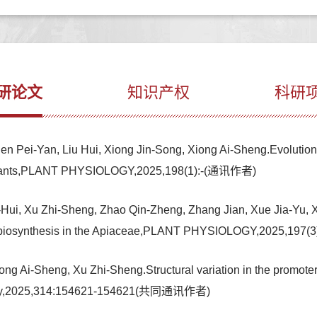
研论文
知识产权
科研
n Pei-Yan, Liu Hui, Xiong Jin-Song, Xiong Ai-Sheng.Evolutionar
in plants,PLANT PHYSIOLOGY,2025,198(1):-(通讯作者)
-Hui, Xu Zhi-Sheng, Zhao Qin-Zheng, Zhang Jian, Xue Jia-Yu,
n biosynthesis in the Apiaceae,PLANT PHYSIOLOGY,2025,197
g Ai-Sheng, Xu Zhi-Sheng.Structural variation in the promoter
siology,2025,314:154621-154621(共同通讯作者)