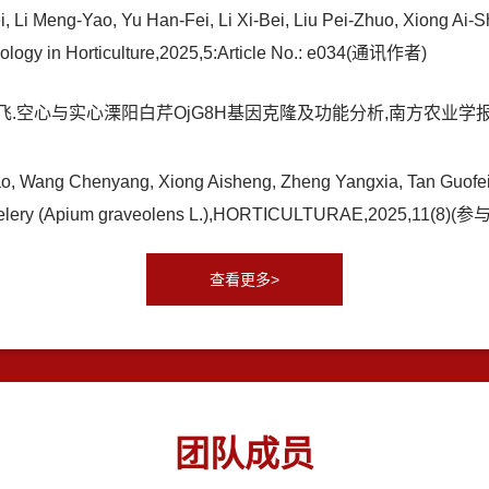
i Meng-Yao, Yu Han-Fei, Li Xi-Bei, Liu Pei-Zhuo, Xiong Ai-Shen
nology in Horticulture,2025,5:Article No.: e034(通讯作者)
.空心与实心溧阳白芹OjG8H基因克隆及功能分析,南方农业学报,2025,
o, Wang Chenyang, Xiong Aisheng, Zheng Yangxia, Tan Guofei,
ile Celery (Apium graveolens L.),HORTICULTURAE,2025,11(8)(
查看更多>
团队成员