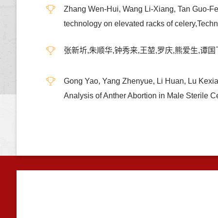
Zhang Wen-Hui, Wang Li-Xiang, Tan Guo-Fei, L
technology on elevated racks of celery,Tech
张新圻,朱顺华,钟秀来,王堃,罗庆,熊爱生,谭国飞
Gong Yao, Yang Zhenyue, Li Huan, Lu Kexia
Analysis of Anther Abortion in Male Ster