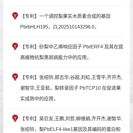
【专利】一个调控梨果实木质素合成的基因
PbrbHLH195，ZL202510143296.0，
【专利】砂梨中乙烯响应因子 PbrERF4 及其在提
高植物抗梨黑斑病能力中的应用，
【专利】张绍铃,郭志华,谷超,刘虹,王雪平,齐开杰,
谢智华,王亚茹，梨转录因子 PbTCP10 在促进果
实成熟中的应用，
【专利】吴巨友,王鹏,刘哲,柳维娟,齐开杰,谢智华,
张绍铃，梨PbELF4-like1基因及其编码的蛋白和