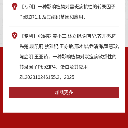
【专利】一种影响植物对黑斑病抗性的转录因子
PpBZR1.1 及其编码基因和应用，
【专利】张绍铃,黄小三,林立锟,谢智华,齐开杰,陈
先楚,袁凯莉,狄建锟,王亦敏,邢才华,乔清海,董慧珍,
陈启明,王亚茹，一种影响植物对炭疽病敏感性的
转录因子PbbZIP4、蛋白及其应用，
ZL202310246155.2，2025
加载更多