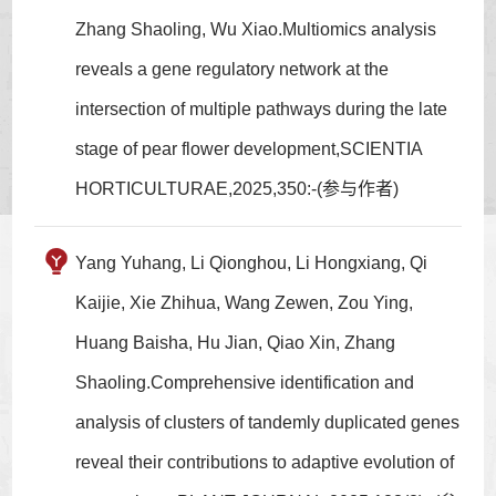
Zhang Shaoling, Wu Xiao.Multiomics analysis
reveals a gene regulatory network at the
intersection of multiple pathways during the late
stage of pear flower development,SCIENTIA
HORTICULTURAE,2025,350:-(参与作者)
Yang Yuhang, Li Qionghou, Li Hongxiang, Qi
Kaijie, Xie Zhihua, Wang Zewen, Zou Ying,
Huang Baisha, Hu Jian, Qiao Xin, Zhang
Shaoling.Comprehensive identification and
analysis of clusters of tandemly duplicated genes
reveal their contributions to adaptive evolution of