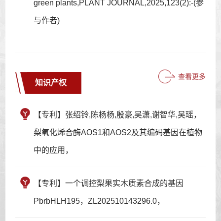
green plants,PLANT JOURNAL,2025,123(2):-(参
与作者)
查看更多
知识产权
【专利】张绍铃,陈杨杨,殷豪,吴潇,谢智华,吴瑶，
梨氧化烯合酶AOS1和AOS2及其编码基因在植物
中的应用，
【专利】一个调控梨果实木质素合成的基因
PbrbHLH195，ZL202510143296.0，