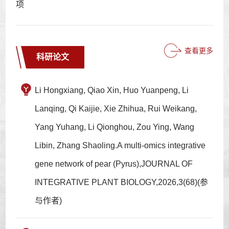
项
查看更多
科研论文
Li Hongxiang, Qiao Xin, Huo Yuanpeng, Li
Lanqing, Qi Kaijie, Xie Zhihua, Rui Weikang,
Yang Yuhang, Li Qionghou, Zou Ying, Wang
Libin, Zhang Shaoling.A multi-omics integrative
gene network of pear (Pyrus),JOURNAL OF
INTEGRATIVE PLANT BIOLOGY,2026,3(68)(参
与作者)