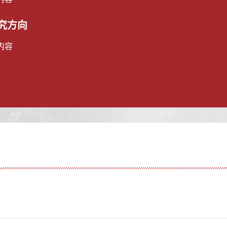
究方向
内容