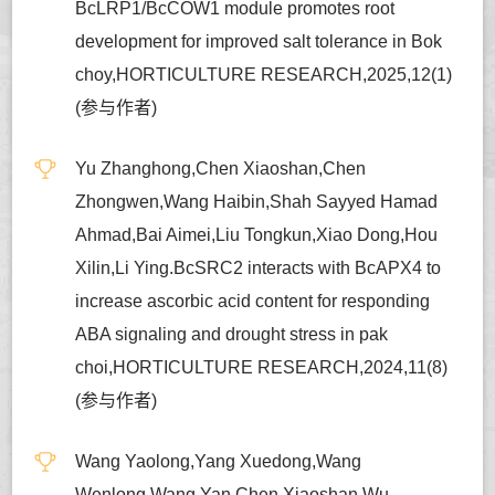
BcLRP1/BcCOW1 module promotes root
development for improved salt tolerance in Bok
choy,HORTICULTURE RESEARCH,2025,12(1)
(参与作者)
Yu Zhanghong,Chen Xiaoshan,Chen
Zhongwen,Wang Haibin,Shah Sayyed Hamad
Ahmad,Bai Aimei,Liu Tongkun,Xiao Dong,Hou
Xilin,Li Ying.BcSRC2 interacts with BcAPX4 to
increase ascorbic acid content for responding
ABA signaling and drought stress in pak
choi,HORTICULTURE RESEARCH,2024,11(8)
(参与作者)
Wang Yaolong,Yang Xuedong,Wang
Wenlong,Wang Yan,Chen Xiaoshan,Wu