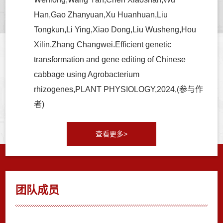
Han,Gao Zhanyuan,Xu Huanhuan,Liu
Tongkun,Li Ying,Xiao Dong,Liu Wusheng,Hou
Xilin,Zhang Changwei.Efficient genetic
transformation and gene editing of Chinese
cabbage using Agrobacterium
rhizogenes,PLANT PHYSIOLOGY,2024,(参与作
者)
查看更多>
团队成员