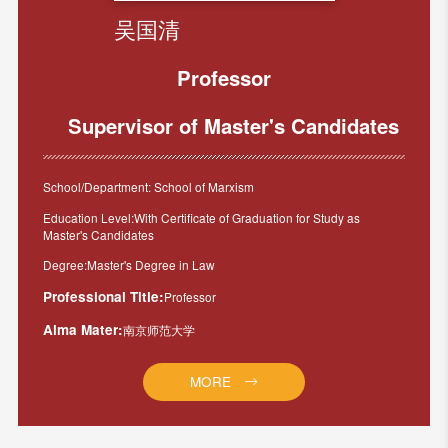
吴国清
Professor
Supervisor of Master's Candidates
School/Department: School of Marxism
Education Level:With Certificate of Graduation for Study as
Master's Candidates
Degree:Master's Degree in Law
Professional Title:
Professor
Alma Mater:
南京师范大学
MORE