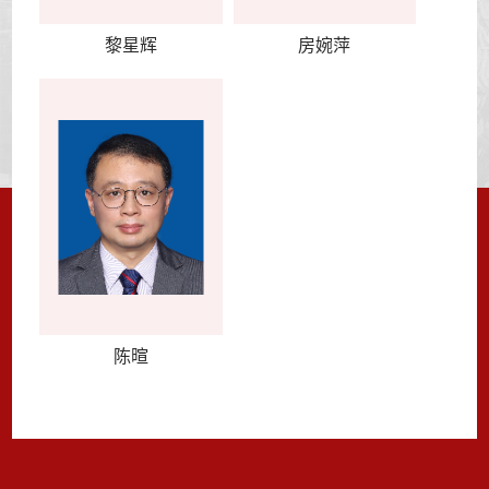
黎星辉
房婉萍
陈暄