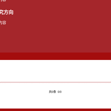
究方向
内容
共0条 0/0