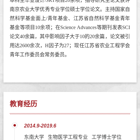
本科生毕业设计
/SRT
项目
20
余项，指导研究生论文获评
南京农业大学优秀专业学位硕士学位论文。主持国家自
然科学基金面上
/
青年基金、江苏省自然科学基金青年
基金等项目
10
余项；在
Science Advances
等期刊发表
SCI
论文
40
余篇，其中影响因子大于
10
的
20
余篇，论文被引
用达
2600
余次，
H
因子为
27
；现任江苏省农业工程学会
青年工作委员会常务委员。
教育经历
2014.9-2019.6
东南大学 生物医学工程专业 工学博士学位