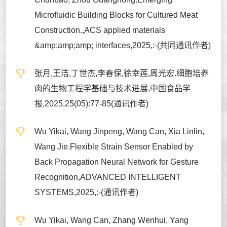
Microfluidic Building Blocks for Cultured Meat
Construction.,ACS applied materials
&amp;amp;amp; interfaces,2025,:-(共同通讯作者)
张月,王洁,丁世杰,李春保,徐幸莲,周光宏.细胞培养
肉的生物工程学基础与技术进展,中国食品学
报,2025,25(05):77-85(通讯作者)
Wu Yikai, Wang Jinpeng, Wang Can, Xia Linlin,
Wang Jie.Flexible Strain Sensor Enabled by
Back Propagation Neural Network for Gesture
Recognition,ADVANCED INTELLIGENT
SYSTEMS,2025,:-(通讯作者)
Wu Yikai, Wang Can, Zhang Wenhui, Yang