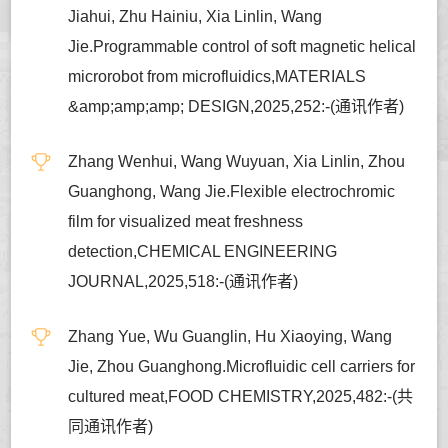
Jiahui, Zhu Hainiu, Xia Linlin, Wang
Jie.Programmable control of soft magnetic helical
microrobot from microfluidics,MATERIALS
&amp;amp;amp; DESIGN,2025,252:-(通讯作者)
Zhang Wenhui, Wang Wuyuan, Xia Linlin, Zhou
Guanghong, Wang Jie.Flexible electrochromic
film for visualized meat freshness
detection,CHEMICAL ENGINEERING
JOURNAL,2025,518:-(通讯作者)
Zhang Yue, Wu Guanglin, Hu Xiaoying, Wang
Jie, Zhou Guanghong.Microfluidic cell carriers for
cultured meat,FOOD CHEMISTRY,2025,482:-(共
同通讯作者)