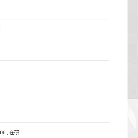
题
6 , 在研