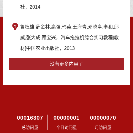
社，2014
鲁植雄,薛金林,高强,韩英,王海青,邓晓亭,李和,邱
威,张大成,顾宝兴，汽车拖拉机综合实习教程[教
材]中国农业出版社，2013
没有更多内容了
00016307
00000001
00000070
总访问量
今日访问量
月访问量