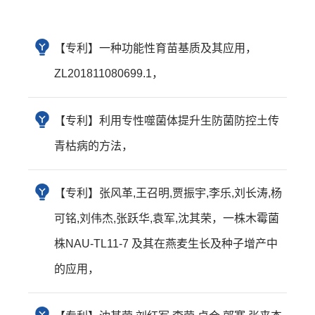
【专利】一种功能性育苗基质及其应用，
ZL201811080699.1，
【专利】利用专性噬菌体提升生防菌防控土传
青枯病的方法，
【专利】张风革,王召明,贾振宇,李乐,刘长涛,杨
可铭,刘伟杰,张跃华,袁军,沈其荣，一株木霉菌
株NAU-TL11-7 及其在燕麦生长及种子增产中
的应用，