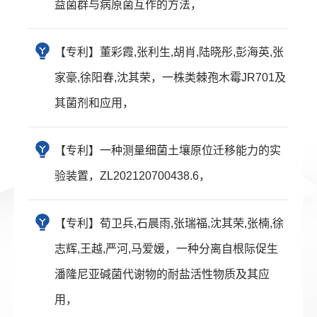
益菌群与病原菌互作的方法，
【专利】董彩霞,张利生,胡肖,陆晓彤,彭海英,张
家豪,徐阳春,沈其荣，一株类棘孢木霉JR701及
其菌剂和应用，
【专利】一种测量细菌土壤原位迁移能力的实
验装置，ZL202120700438.6，
【专利】荀卫兵,石晨雨,张瑞福,沈其荣,张楠,徐
志辉,王越,严河,马爱媛，一种分离自根际促生
潘隆尼亚碱菌代谢物的耐盐活性物质及其应
用，