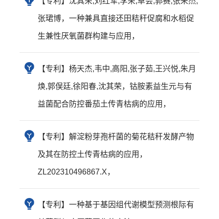
【专利】沈其荣,刘红军,李荣,卓会,郭赛,张来杰,
张珺博，一种兼具直接还田秸秆促腐和水稻促
生兼性厌氧菌群构建与应用，
【专利】杨天杰,韦中,高阳,张子茹,王兴悦,朱月
焕,郭俣廷,徐阳春,沈其荣，钴胺素益生元与有
益菌配合防控番茄土传青枯病的应用，
【专利】解淀粉芽孢杆菌的菊花秸秆发酵产物
及其在防控土传青枯病的应用，
ZL202310496867.X，
【专利】一种基于基因组代谢模型预测根际有