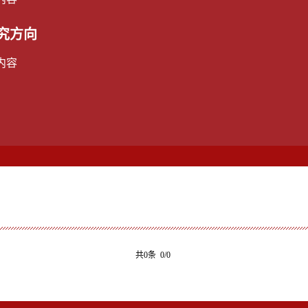
究方向
内容
共0条 0/0