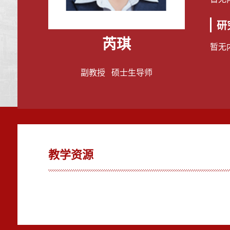
研
芮琪
暂无
副教授 硕士生导师
教学资源