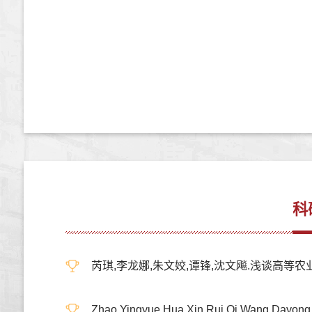
科
芮琪,李龙娜,朱文姣,谭锋,沈文飚.浅谈高等农业
Zhao Yingyue,Hua Xin,Rui Qi,Wang Dayong.E