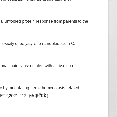
 unfolded protein response from parents to the
oxicity of polystyrene nanoplastics in C.
l toxicity associated with activation of
e by modulating heme homeostasis related
AFETY,2021,212:-(通讯作者)