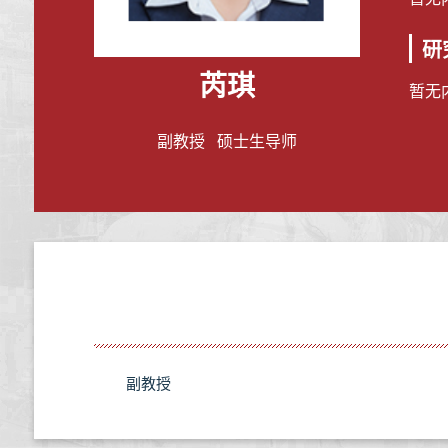
研
芮琪
暂无
副教授 硕士生导师
副教授