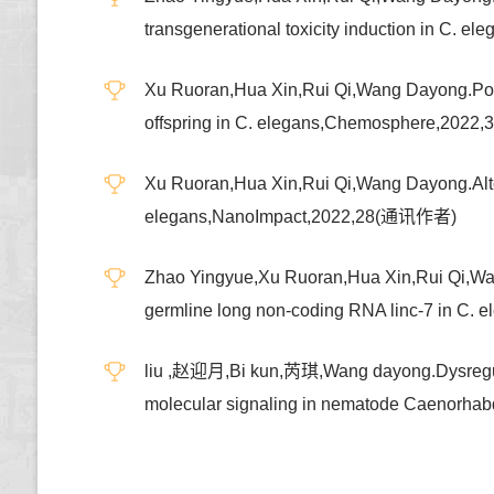
transgenerational toxicity induction in
Xu Ruoran,Hua Xin,Rui Qi,Wang Dayong.Polyst
offspring in C. elegans,Chemosphere,20
Xu Ruoran,Hua Xin,Rui Qi,Wang Dayong.Alterat
elegans,NanoImpact,2022,28(通讯作者)
Zhao Yingyue,Xu Ruoran,Hua Xin,Rui Qi,Wang 
germline long non-coding RNA linc-7 i
liu ,赵迎月,Bi kun,芮琪,Wang dayong.Dysregulat
molecular signaling in nematode Caen