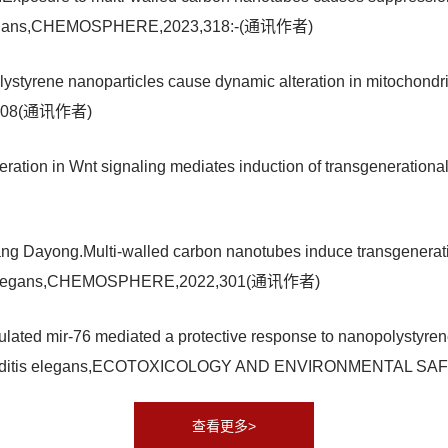
 C. elegans,CHEMOSPHERE,2023,318:-(通讯作者)
yrene nanoparticles cause dynamic alteration in mitochondrial
22,308(通讯作者)
ion in Wnt signaling mediates induction of transgenerational t
Dayong.Multi-walled carbon nanotubes induce transgenerationa
n C. elegans,CHEMOSPHERE,2022,301(通讯作者)
ed mir-76 mediated a protective response to nanopolystyren
orhabditis elegans,ECOTOXICOLOGY AND ENVIRONMENTAL S
查看更多>