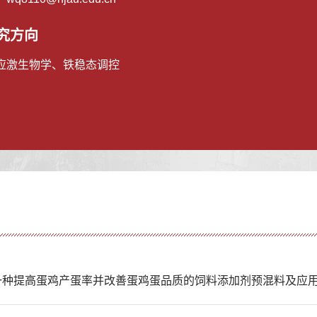
究方向
应激生物学、铁稳态调控
种提高蛋鸡产蛋率并改善蛋鸡蛋品质的饲料添加剂预混料及应用，ZL202