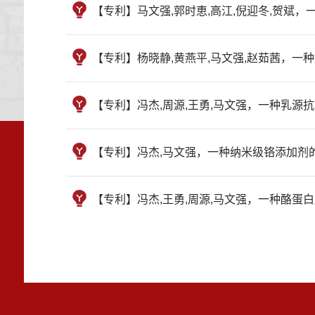
【专利】马文强,郭时恵,高江,倪迎冬,贺斌，一种宠
【专利】杨晓静,黄燕平,马文强,赵茹茜，一种从猪
【专利】冯杰,周源,王勇,马文强，一种乳源抗菌肽的
【专利】冯杰,马文强，一种纳米级铬添加剂的制备
【专利】冯杰,王勇,周源,马文强，一种酪蛋白肽螯