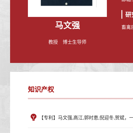
研
马文强
畜禽
教授 博士生导师
知识产权
【专利】马文强,高江,郭时恵,倪迎冬,贺斌，一