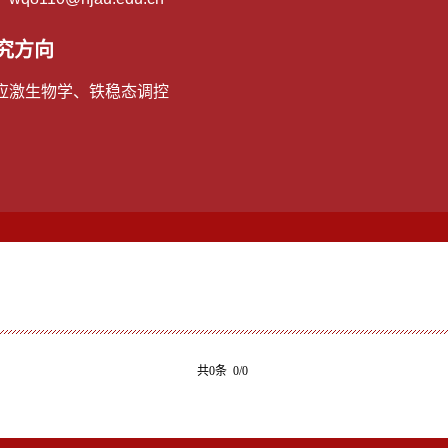
究方向
应激生物学、铁稳态调控
共0条 0/0