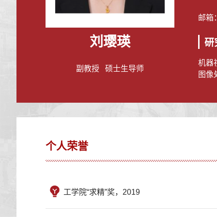
邮箱
刘璎瑛
研
机器
副教授 硕士生导师
图像
个人荣誉
工学院“求精”奖，2019