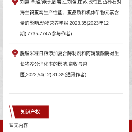
刘慧,李璐,钟琦,周岩民,刘强,庄苏.改性凹凸棒石对
海兰褐蛋鸡生产性能、蛋品质和机体矿物元素含
量的影响,动物营养学报,2023,35(2023年12
期):7735-7747(参与作者)
脱脂米糠日粮添加复合酶制剂和阿魏酸酯酶对生
长猪养分消化率的影响,畜牧与兽
医,2022,54(12):31-35(通讯作者)
知识产权
暂无内容