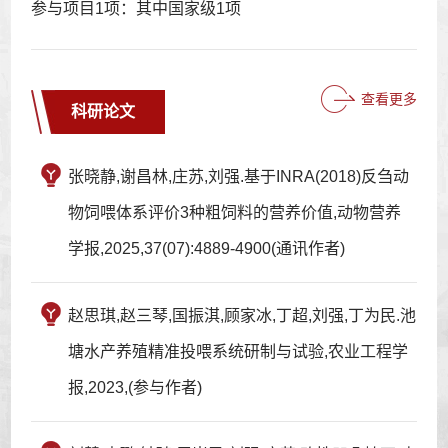
参与项目1项：其中国家级1项
查看更多
科研论文
张晓静,谢昌林,庄苏,刘强.基于INRA(2018)反刍动
物饲喂体系评价3种粗饲料的营养价值,动物营养
学报,2025,37(07):4889-4900(通讯作者)
赵思琪,赵三琴,国振淇,顾家冰,丁超,刘强,丁为民.池
塘水产养殖精准投喂系统研制与试验,农业工程学
报,2023,(参与作者)