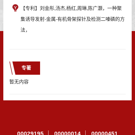
【专利】刘金彤,汤杰,杨红,周琳,陈广灏，一种聚
集诱导发射-金属-有机骨架探针及检测二嗪磷的方
法，
专著
暂无内容
00029195
00000014
00000451