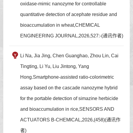
oxidase-mimic nanozyme for controllable
quantitative detection of acephate residue and
bioaccumulation in wheat,CHEMICAL
ENGINEERING JOURNAL,2026,527:-(通讯作者)
Li Na, Jia Jing, Chen Guanghao, Zhou Lin, Cai
Tingting, Li Yu, Liu Jintong, Yang
Hong.Smartphone-assisted ratio-colorimetric
assay based on the cascade nanozyme hybrid
for the portable detection of simazine herbicide
and bioaccumulation in rice,SENSORS AND
ACTUATORS B-CHEMICAL,2026,(458)(通讯作
者)