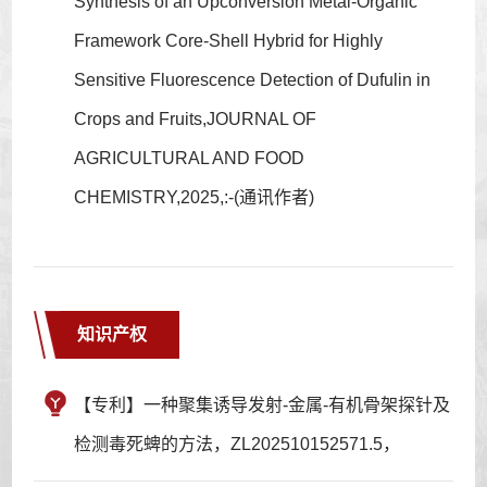
Synthesis of an Upconversion Metal-Organic
Framework Core-Shell Hybrid for Highly
Sensitive Fluorescence Detection of Dufulin in
Crops and Fruits,JOURNAL OF
AGRICULTURAL AND FOOD
CHEMISTRY,2025,:-(通讯作者)
知识产权
【专利】一种聚集诱导发射-金属-有机骨架探针及
检测毒死蜱的方法，ZL202510152571.5，