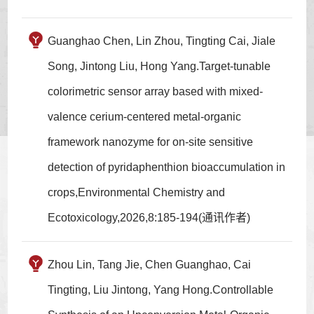
Guanghao Chen, Lin Zhou, Tingting Cai, Jiale
Song, Jintong Liu, Hong Yang.Target-tunable
colorimetric sensor array based with mixed-
valence cerium-centered metal-organic
framework nanozyme for on-site sensitive
detection of pyridaphenthion bioaccumulation in
crops,Environmental Chemistry and
Ecotoxicology,2026,8:185-194(通讯作者)
Zhou Lin, Tang Jie, Chen Guanghao, Cai
Tingting, Liu Jintong, Yang Hong.Controllable