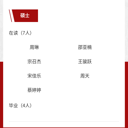
硕士
在读（7人）
周琳
邵亚楠
宗召杰
王骏跃
宋佳乐
周天
蔡婷婷
毕业（4人）