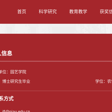
首页
科学研究
教育教学
获奖
人信息
单位：园艺学院
：博士研究生毕业
学位：农
系方式
：
jfl@njau.edu.cn