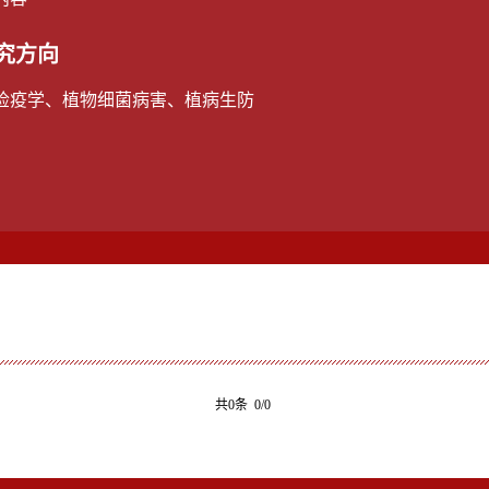
究方向
检疫学、植物细菌病害、植病生防
共0条 0/0