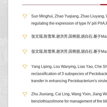
Sun Minghui, Zhao Yuqiang, Zhao Liuyang, Wan
regulating the expression of type IV p
张文瑶,陈雪荣,谢洪芳,田艳丽,胡白石.基于MaxE
张文瑶,陈雪荣,谢洪芳,田艳丽,胡白石.基于MaxE
Yang Liping, Lou Wanying, Liao Yao, Che Sh
reclassification of 3 subspecies of Pectobact
transfer in enhancing Pectobacterium's viru
Zhu Jiuxiang, Cai Ling, Wang Yixin, Jiang We
benziothiazolinone for management of fire