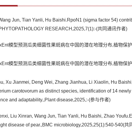
g Jun, Tian Yanli, Hu Baishi.RpoN1 (sigma factor 54) contribut
ili PilA,PHYTOPATHOLOGY RESEARCH,2025,7(1):-(共同通讯作者)
nt模型预测瓜类细菌性果斑病在中国的潜在地理分布,植物保护,2025,51
nt模型预测瓜类细菌性果斑病在中国的潜在地理分布,植物保护,2025,51
u, Xu Jianmei, Deng Wei, Zhang Jianhua, Li Xiaolin, Hu Baishi
erium carotovorum as distinct species, identification of 14 newly
lence and adaptability.,Plant disease,2025,:-(参与作者)
nxi, Liu Xinran, Wang Jun, Tian Yanli, Hu Baishi, Zhao Youfu.E
 blight disease of pear.,BMC microbiology,2025,25(1):540-5