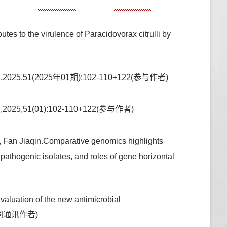
es to the virulence of Paracidovorax citrulli by
(2025年01期):102-110+122(参与作者)
(01):102-110+122(参与作者)
, Fan Jiaqin.Comparative genomics highlights
 pathogenic isolates, and roles of gene horizontal
valuation of the new antimicrobial
40(共同通讯作者)