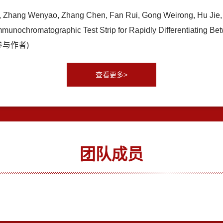
li, Zhang Wenyao, Zhang Chen, Fan Rui, Gong Weirong, Hu Jie
munochromatographic Test Strip for Rapidly Differentiating B
-(参与作者)
查看更多>
团队成员