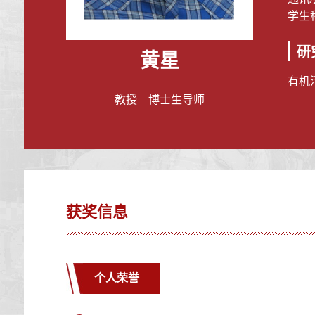
学生科
研
黄星
有机
教授 博士生导师
获奖信息
个人荣誉