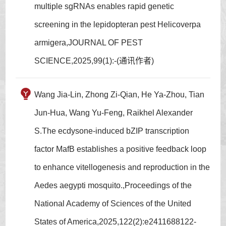
multiple sgRNAs enables rapid genetic
screening in the lepidopteran pest Helicoverpa
armigera,JOURNAL OF PEST
SCIENCE,2025,99(1):-(通讯作者)
Wang Jia-Lin, Zhong Zi-Qian, He Ya-Zhou, Tian
Jun-Hua, Wang Yu-Feng, Raikhel Alexander
S.The ecdysone-induced bZIP transcription
factor MafB establishes a positive feedback loop
to enhance vitellogenesis and reproduction in the
Aedes aegypti mosquito.,Proceedings of the
National Academy of Sciences of the United
States of America,2025,122(2):e2411688122-