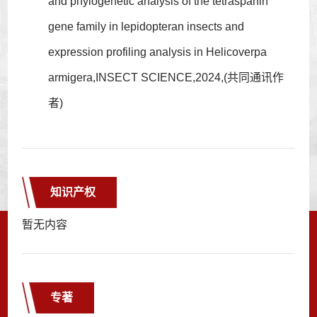
and phylogenetic analysis of the tetraspanin
gene family in lepidopteran insects and
expression profiling analysis in Helicoverpa
armigera,INSECT SCIENCE,2024,(共同通讯作
者)
知识产权
暂无内容
专著