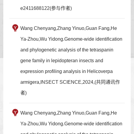
e2411688122(参与作者)
Wang Chenyang,Zhang Yinuo,Guan Fang,He
Ya-Zhou,Wu Yidong.Genome-wide identification
and phylogenetic analysis of the tetraspanin
gene family in lepidopteran insects and
expression profiling analysis in Helicoverpa
armigera,INSECT SCIENCE,2024,(共同通讯作
者)
Wang Chenyang,Zhang Yinuo,Guan Fang,He
Ya-Zhou,Wu Yidong.Genome-wide identification