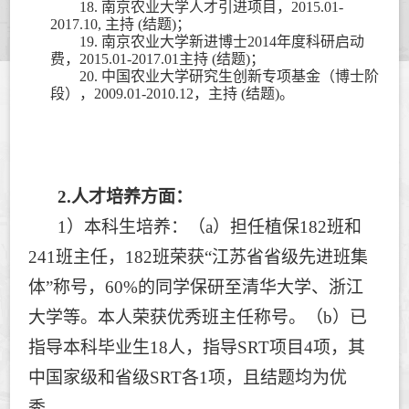
18.
南京农业大学人才引进项目，
2015.01-
2017.10,
主持
(
结题
)
；
19.
南京农业大学新进博士
2014
年度科研启动
费，
2015.01-2017.01
主持
(
结题
)
；
20.
中国农业大学研究生创新专项基金（博士阶
段），
2009.01-2010.12
，主持
(
结题
)
。
2.
人才培养方面：
1
）本科生培养：（
a
）担任植保
182
班和
241
班主任，
182
班荣获
“
江苏省省级先进班集
体
”
称号，
60%
的同学保研至清华大学、浙江
大学等。本人荣获优秀班主任称号。（
b
）已
指导本科毕业生
18
人，指导
SRT
项目
4
项，其
中国家级和省级
SRT
各
1
项，且结题均为优
秀。