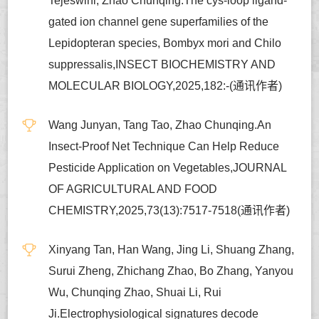
Tejeswini, Zhao Chunqing.The cys-loop ligand-
gated ion channel gene superfamilies of the
Lepidopteran species, Bombyx mori and Chilo
suppressalis,INSECT BIOCHEMISTRY AND
MOLECULAR BIOLOGY,2025,182:-(通讯作者)
Wang Junyan, Tang Tao, Zhao Chunqing.An
Insect-Proof Net Technique Can Help Reduce
Pesticide Application on Vegetables,JOURNAL
OF AGRICULTURAL AND FOOD
CHEMISTRY,2025,73(13):7517-7518(通讯作者)
Xinyang Tan, Han Wang, Jing Li, Shuang Zhang,
Surui Zheng, Zhichang Zhao, Bo Zhang, Yanyou
Wu, Chunqing Zhao, Shuai Li, Rui
Ji.Electrophysiological signatures decode