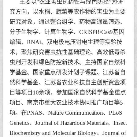
主要以
“
农业害虫抗药性与绿色防控
”
为研
究方向，以水稻、蔬菜等农作物的害虫为主要
研究对象，通过整合组学、药物高通量筛选、
分子生物学、计算生物学、
CRISPR/Cas9
基因
编辑、
RNAi
、双电极电压钳电生理等实验技
术，聚焦研究害虫抗性基础理论、高效低毒杀
虫剂开发和绿色防控新技术。主持国家自然科
学基金、国家重点研发计划子课题、江苏省自
然科学基金、江苏省农
业科技自主创新资金项
目等项目
10
余项，参加国家自然科学基金重点
项目、南京市重大农业技术协同推广项目等
5
项。在
PNAS
、
Nature Communication、
PLoS
Genetics
、
Journal of Hazardous Materials
、
Insect
Biochemistry and Molecular Biology
、
Journal of