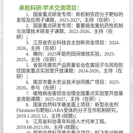
承担科研
/
学术交流项目：
1.
国家重点研发专项：新机制农药分子靶标的
发现及应用子课题，
2023-2027
，主持（在研）；
2.
国家重点研发专项：重要病虫害抗药性机制
与治理技术研发子课题，
2022-2026
，主持（在
研）；
3.
江苏省农业科技自主创新资金项目：
2024-
2026
，主持（在研）；
4.
横向：
2025
年助剂田间增效实验，
2025-
2025
，主持（在研）；
5.
省部共建农产品质量安全危害因子与风险防
控国家重点实验室开放课题：
2024-2026
，主持（在
研）；
6.
南京市重大农业技术协同推广项目：
2025-
2026
，参与（在研）；
7.
植物病虫害综合治理全国重点实验室开放基
金资助课题：
2025-2027
，主持（在研）；
8.
国家自然科学基金面上项目：新型杀虫剂
Fluralaner
与靶标
GABA
受体的分子互作机制研究，
2019.1-2022.12
，主持
(
结题
)
；
9.
江苏省科协青年科技人才托举工程，
2019.08-2021.09
，主持
(
结题
)
；
10.
国家自然科学基金重点项目：稻飞虱对新烟