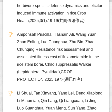
herbivore-specific defense dynamics and elicitor-
induced immune activation in rice,Crop
Health,2025,3(1):19-19(共同通讯作者)
Amponsah Priscilla, Hasnain Ali, Wang Yuan,
Zhan Enling, Luo Guanghua, Zhu Bin, Zhao
Chunqing.Resistance risk assessment and
associated fitness cost of fluxametamide in the
rice stem borer, Chilo suppressalis Walker
(Lepidoptera: Pyralidae),CROP
PROTECTION,2025,197:-(通讯作者)
Li Shuai, Tan Xinyang, Yang Lei, Deng Xiaolong,
Li Miaomiao, Qin Lang, Qi Liangxuan, Li Jing,
Luo Guanghua, Yuan Meng, Sun Yang, Zhao