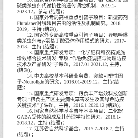
碱类杀虫剂代谢抗性的遗传调控机制，
2019.1-
2023.12
，参与
(
结题
)
；
11.
国家外专局高校重点引智子项目：新型药剂
Fluralaner
对鳞翅目害虫的活性及机制研究，
2018-
2019
，主持
(
结题
)
；
12.
国家外专局高校重点引智子项目：异噁唑啉
类杀虫剂与
γ-
氨基丁酸受体作用模式的研究，
2017-
2018
，主持
(
结题
)
；
13.
国家重点研发专项：
“
化学肥料和农药减施
增效综合技术研发
”
专项
-“
作物免疫调控与物理防控
技术及产品研发
”
子课题，
2017.01-2021.12,
主持
，
(
结题
)
；
14.
中央高校基本科研业务费，突触可塑性因
子
-Neuroligin
的研究，
2016.01-2019.12
，主持
(
结
题
)
；
15.
国家重点研发专项：粮食丰产增效科技创新
专项
-“
粮食主产区主要病虫草害发生及其绿色防控
关键技术
”
子课题，
主持
，
2016.1-2020.12 (
结题
)
；
16.
国家自然科学基金青年基金项目：二化螟
GABA
受体的组成及其药理学特性研究，
2016.1-
2018.12
，主持
(
结题
)
；
17.
江苏省自然科学基金，
2015.7-2018.7,
主持
(
结题
)
；