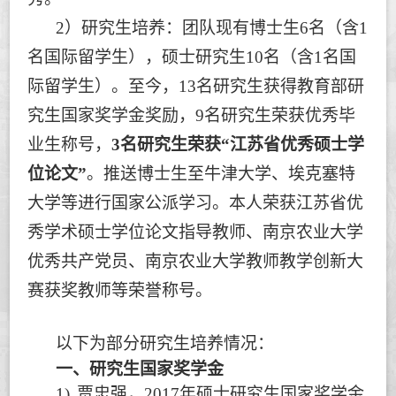
2
）研究生培养：团队现有博士生
6
名（含
1
名国际留学生），硕士研究生
10
名（含
1
名国
际留学生）。至今，
13
名研究生获得教育部研
究生国家奖学金奖励，
9
名研究生荣获优秀毕
业生称号，
3
名研究生荣获
“
江苏省优秀硕士学
位论文
”
。推送博士生至牛津大学、埃克塞特
大学等进行国家公派学习。本人荣获江苏省优
秀学术硕士学位论文指导教师、南京农业大学
优秀共产党员、南京农业大学教师教学创新大
赛获奖教师等荣誉称号。
以下为部分研究生培养情况：
一、
研究生国家奖学金
1)
贾忠强，
2017
年硕士研究生国家奖学金