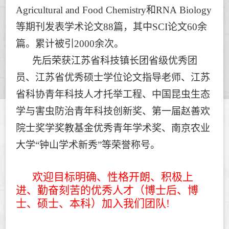
Agricultural and Food Chemistry
和
RNA Biology
等期刊发表学术论文
88
篇，其中
SCI
论文
60
余
篇。累计被引
2000
余次。
先后荣获江苏省科技镇长团省级优秀团
员、江苏省优秀硕士学位论文指导老师、江苏
省科协青年科技人才托举工程、中国昆虫生态
学与害虫防治青年科技创新奖、第一届赵善欢
院士奖学奖教基金优秀青年学术奖、南京农业
大学
“
钟山学术新秀
”
等荣誉称号。
欢迎目标明确、性格开朗、积极上
进、勤奋刻苦的优秀人才（博士后、博
士、硕士、本科）加入我们团队
!