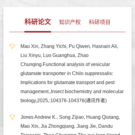
科研论文
知识产权
科研项目
Mao Xin, Zhang Yichi, Pu Qiwen, Hasnain Ali,
Liu Xinyu, Luo Guanghua, Zhao
Chunqing.Functional analysis of vesicular
glutamate transporter in Chilo suppressalis:
Implications for glutamate transport and pest
management.,Insect biochemistry and molecular
biology,2025,:104376-104376(通讯作者)
Jones Andrew K., Song Zijiao, Huang Qiutang,
Mao Xin, Jia Zhongqiang, Jiang Jie, Dandu