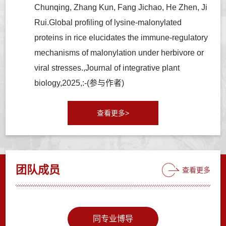
Chunqing, Zhang Kun, Fang Jichao, He Zhen, Ji
Rui.Global profiling of lysine-malonylated
proteins in rice elucidates the immune-regulatory
mechanisms of malonylation under herbivore or
viral stresses.,Journal of integrative plant
biology,2025,:-(参与作者)
查看更多>
团队成员
查看更多
同专业博导