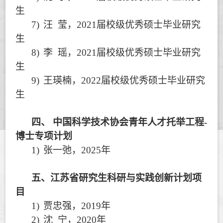
生
7)
汪
莹，
2021
届校级优秀硕士毕业研究
生
8)
李
瑶，
2021
届校级优秀硕士毕业研究
生
9)
王瑛楠，
2022
届校级优秀硕士毕业研究
生
四、
中国科学技术协会青年人才托举工程
-
博士专项计划
1)
张一弛，
2025
年
五、
江苏省研究生科研与实践创新计划项
目
1)
贾忠强，
2019
年
2)
沈
宁，
2020
年