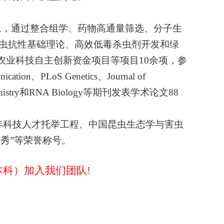
象，通过整合组学、药物高通量筛选、分子生
虫抗性基础理论、高效低毒杀虫剂开发和绿
农
业科技自主创新资金项目等项目
10
余项，参
nication、
PLoS Genetics
、
Journal of
istry
和
RNA Biology
等期刊发表学术论文
88
年科技人才托举工程、中国昆虫生态学与害虫
新秀
”
等荣誉称号。
本科）加入我们团队
!