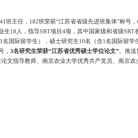
41
班主任，
182
班荣获
“
江苏省省级先进班集体
”
称号，
业生
18
人，指导
SRT
项目
4
项，其中国家级和省级
SRT
1
名国际留学生），硕士研究生
10
名（含
1
名国际留学
号，
3
名研究生荣获
“
江苏省优秀硕士学位论文
”
。推送
位论文指导教师、南京农业大学优秀共产党员、南京农