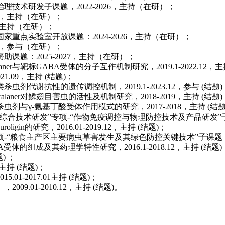
治理技术研发子课题，
2022-2026
，主持（在研）；
，主持（在研）；
主持（在研）；
国家重点实验室开放课题：
2024-2026
，主持（在研）；
，参与（在研）；
资助课题：
2025-2027
，主持（在研）；
aner
与靶标
GABA
受体的分子互作机制研究，
2019.1-2022.12
，主
021.09
，主持
(
结题
)
；
类杀虫剂代谢抗性的遗传调控机制，
2019.1-2023.12
，参与
(
结题
)
ralaner
对鳞翅目害虫的活性及机制研究，
2018-2019
，主持
(
结题
)
杀虫剂与
γ-
氨基丁酸受体作用模式的研究，
2017-2018
，主持
(
结
综合技术研发
”
专项
-“
作物免疫调控与物理防控技术及产品研发
”
uroligin
的研究，
2016.01-2019.12
，主持
(
结题
)
；
项
-“
粮食主产区主要病虫草害发生及其绿色防控关键技术
”
子课题
A
受体的组成及其药理学特性研究，
2016.1-2018.12
，主持
(
结题
)
题
)
；
主持
(
结题
)
；
015.01-2017.01
主持
(
结题
)
；
），
2009.01-2010.12
，主持
(
结题
)
。