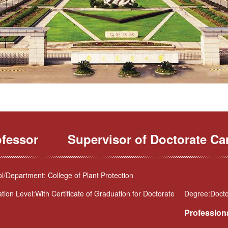
ofessor
Supervisor of Doctorate Ca
l/Department: College of Plant Protection
tion Level:With Certificate of Graduation for Doctorate
Degree:Docto
Professiona