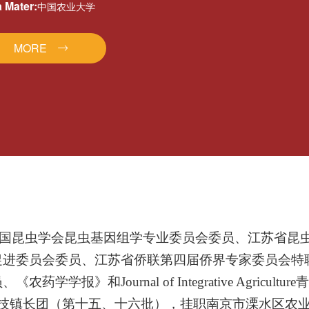
 Mater:
中国农业大学
MORE
国昆虫学会昆虫基因组学专业委员会委员、江苏省昆
促进委员会委员、江苏省侨联第四届侨界专家委员会特
员、《农药学学报》和
Journal of Integrative Agriculture
青
技镇长团（第十五、十六批），挂职南京市溧水区农