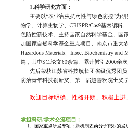
1.
科学研究方面：
主要以
“
农业害虫抗药性与绿色防控
”
为研
物学、计算生物学、
CRISPR/Cas9
基因编辑、
色防控新技术。主持国家自然科学基金、国
加国家自然科学基金重点项目、南京市重大
Hazardous Materials
、
Insect Biochemistry and 
篇，其中
SCI
论文
60
余篇。累计被引
2000
余次
先后荣获江苏省科技镇长团省级优秀团员
防治青年科技创新奖、第一届赵善欢院士奖
欢迎目标明确、性格开朗、积极上进
承担科研
/
学术交流项目：
1.
国家重点研发专项：新机制农药分子靶标的发