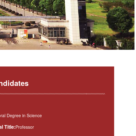
ndidates
ral Degree in Science
l Title:
Professor