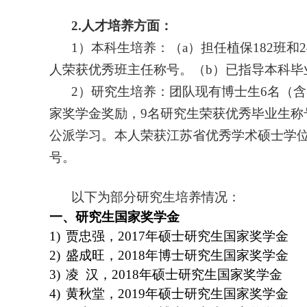
2.
人才培养方面：
1
）本科生培养：（
a
）担任植保
182
班和
2
人荣获优秀班主任称号。（
b
）已指导本科毕
2
）研究生培养：团队现有博士生
6
名（含
家奖学金奖励，
9
名研究生荣获优秀毕业生称
公派学习。本人荣获江苏省优秀学术硕士学
号。
以下为部分研究生培养情况：
一、
研究生国家奖学金
1)
贾忠强，
2017
年硕士研究生国家奖学金
2)
盛成旺，
2018
年博士研究生国家奖学金
3)
凌
汉，
2018
年硕士研究生国家奖学金
4)
黄秋堂，
2019
年硕士研究生国家奖学金