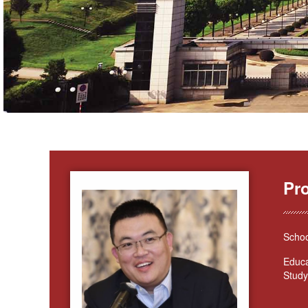
Pr
Schoo
Educa
Study