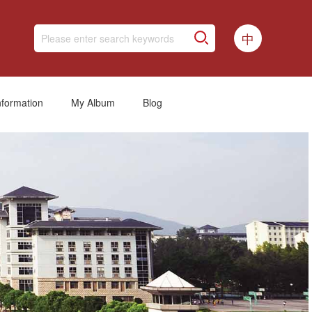
中
nformation
My Album
Blog