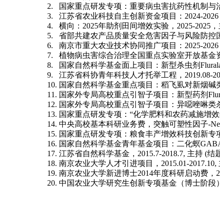
2.
国家重点研发专项：重要病虫害抗药性机制与
3.
江苏省农业科技自主创新资金项目：
2024-2026
4.
横向：
2025
年助剂田间增效实验，
2025-2025
，
5.
省部共建农产品质量安全危害因子与风险防控
6.
南京市重大农业技术协同推广项目：
2025-2026
7.
植物病虫害综合治理全国重点实验室开放基金
8.
国家自然科学基金面上项目：新型杀虫剂
Flural
9.
江苏省科协青年科技人才托举工程，
2019.08-2
10.
国家自然科学基金重点项目：稻飞虱对新烟碱
11.
国家外专局高校重点引智子项目：新型药剂
Flu
12.
国家外专局高校重点引智子项目：异噁唑啉类
13.
国家重点研发专项：
“
化学肥料和农药减施增效
14.
中央高校基本科研业务费，突触可塑性因子
-Ne
15.
国家重点研发专项：粮食丰产增效科技创新专
16.
国家自然科学基金青年基金项目：二化螟
GAB
17.
江苏省自然科学基金，
2015.7-2018.7,
主持
(
结
18.
南京农业大学人才引进项目，
2015.01-2017.10,
19.
南京农业大学新进博士
2014
年度科研启动费，
2
20.
中国农业大学研究生创新专项基金（博士阶段