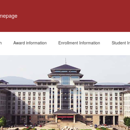
omepage
h
Award information
Enrollment Information
Student I