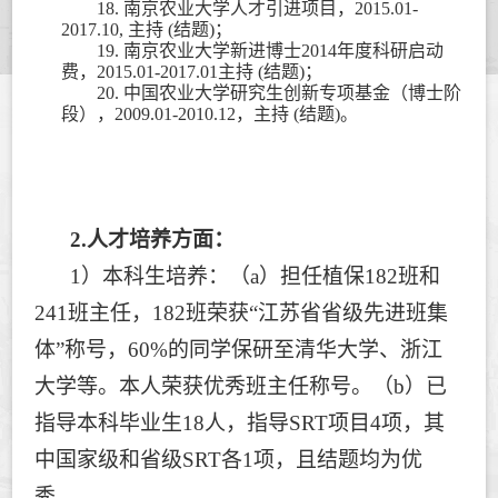
18.
南京农业大学人才引进项目，
2015.01-
2017.10,
主持
(
结题
)
；
19.
南京农业大学新进博士
2014
年度科研启动
费，
2015.01-2017.01
主持
(
结题
)
；
20.
中国农业大学研究生创新专项基金（博士阶
段），
2009.01-2010.12
，主持
(
结题
)
。
2.
人才培养方面：
1
）本科生培养：（
a
）担任植保
182
班和
241
班主任，
182
班荣获
“
江苏省省级先进班集
体
”
称号，
60%
的同学保研至清华大学、浙江
大学等。本人荣获优秀班主任称号。（
b
）已
指导本科毕业生
18
人，指导
SRT
项目
4
项，其
中国家级和省级
SRT
各
1
项，且结题均为优
秀。