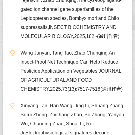
Tejeswini, Zhao Chunqing.The cys-loop ligand-
gated ion channel gene superfamilies of the
Lepidopteran species, Bombyx mori and Chilo
suppressalis,INSECT BIOCHEMISTRY AND
MOLECULAR BIOLOGY,2025,182:-(通讯作者)
Wang Junyan, Tang Tao, Zhao Chunqing.An
Insect-Proof Net Technique Can Help Reduce
Pesticide Application on Vegetables,JOURNAL
OF AGRICULTURAL AND FOOD
CHEMISTRY,2025,73(13):7517-7518(通讯作者)
Xinyang Tan, Han Wang, Jing Li, Shuang Zhang,
Surui Zheng, Zhichang Zhao, Bo Zhang, Yanyou
Wu, Chunqing Zhao, Shuai Li, Rui
Ji.Electrophysiological signatures decode