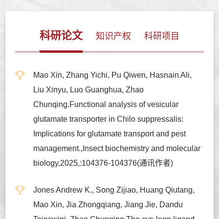
科研论文
知识产权
科研项目
Mao Xin, Zhang Yichi, Pu Qiwen, Hasnain Ali,
Liu Xinyu, Luo Guanghua, Zhao
Chunqing.Functional analysis of vesicular
glutamate transporter in Chilo suppressalis:
Implications for glutamate transport and pest
management.,Insect biochemistry and molecular
biology,2025,:104376-104376(通讯作者)
Jones Andrew K., Song Zijiao, Huang Qiutang,
Mao Xin, Jia Zhongqiang, Jiang Jie, Dandu