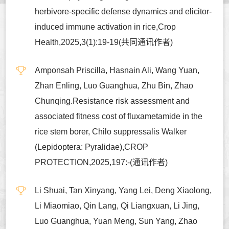
herbivore-specific defense dynamics and elicitor-
induced immune activation in rice,Crop
Health,2025,3(1):19-19(共同通讯作者)
Amponsah Priscilla, Hasnain Ali, Wang Yuan,
Zhan Enling, Luo Guanghua, Zhu Bin, Zhao
Chunqing.Resistance risk assessment and
associated fitness cost of fluxametamide in the
rice stem borer, Chilo suppressalis Walker
(Lepidoptera: Pyralidae),CROP
PROTECTION,2025,197:-(通讯作者)
Li Shuai, Tan Xinyang, Yang Lei, Deng Xiaolong,
Li Miaomiao, Qin Lang, Qi Liangxuan, Li Jing,
Luo Guanghua, Yuan Meng, Sun Yang, Zhao