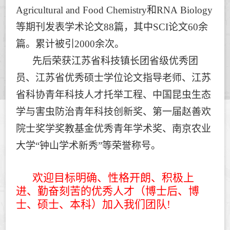
Agricultural and Food Chemistry
和
RNA Biology
等期刊发表学术论文
88
篇，其中
SCI
论文
60
余
篇。累计被引
2000
余次。
先后荣获江苏省科技镇长团省级优秀团
员、江苏省优秀硕士学位论文指导老师、江苏
省科协青年科技人才托举工程、中国昆虫生态
学与害虫防治青年科技创新奖、第一届赵善欢
院士奖学奖教基金优秀青年学术奖、南京农业
大学
“
钟山学术新秀
”
等荣誉称号。
欢迎目标明确、性格开朗、积极上
进、勤奋刻苦的优秀人才（博士后、博
士、硕士、本科）加入我们团队
!