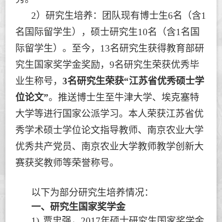
2
）研究生培养：团队现有博士生
6
名（含
1
名国际留学生），硕士研究生
10
名（含
1
名国
际留学生）。至今，
13
名研究生获得教育部研
究生国家奖学金奖励，
9
名研究生荣获优秀毕
业生称号，
3
名研究生荣获
“
江苏省优秀硕士学
位论文
”
。推送博士生至牛津大学、埃克塞特
大学等进行国家公派学习。本人荣获江苏省优
秀学术硕士学位论文指导教师、南京农业大学
优秀共产党员、南京农业大学教师教学创新大
赛获奖教师等荣誉称号。
以下为部分研究生培养情况：
一、
研究生国家奖学金
1)
贾忠强，
2017
年硕士研究生国家奖学金