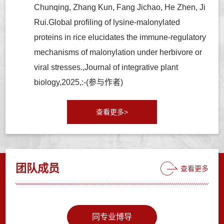
Chunqing, Zhang Kun, Fang Jichao, He Zhen, Ji
Rui.Global profiling of lysine-malonylated
proteins in rice elucidates the immune-regulatory
mechanisms of malonylation under herbivore or
viral stresses.,Journal of integrative plant
biology,2025,:-(参与作者)
查看更多>
团队成员
查看更多
同专业博导