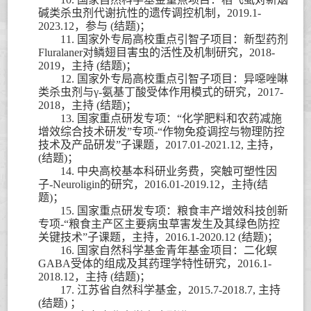
碱类杀虫剂代谢抗性的遗传调控机制，
2019.1-
2023.12
，参与
(
结题
)
；
11.
国家外专局高校重点引智子项目：新型药剂
Fluralaner
对鳞翅目害虫的活性及机制研究，
2018-
2019
，主持
(
结题
)
；
12.
国家外专局高校重点引智子项目：异噁唑啉
类杀虫剂与
γ-
氨基丁酸受体作用模式的研究，
2017-
2018
，主持
(
结题
)
；
13.
国家重点研发专项：
“
化学肥料和农药减施
增效综合技术研发
”
专项
-“
作物免疫调控与物理防控
技术及产品研发
”
子课题，
2017.01-2021.12,
主持
，
(
结题
)
；
14.
中央高校基本科研业务费，突触可塑性因
子
-Neuroligin
的研究，
2016.01-2019.12
，主持
(
结
题
)
；
15.
国家重点研发专项：粮食丰产增效科技创新
专项
-“
粮食主产区主要病虫草害发生及其绿色防控
关键技术
”
子课题，
主持
，
2016.1-2020.12 (
结题
)
；
16.
国家自然科学基金青年基金项目：二化螟
GABA
受体的组成及其药理学特性研究，
2016.1-
2018.12
，主持
(
结题
)
；
17.
江苏省自然科学基金，
2015.7-2018.7,
主持
(
结题
)
；