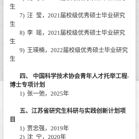
生
7)
汪
莹，
2021
届校级优秀硕士毕业研究
生
8)
李
瑶，
2021
届校级优秀硕士毕业研究
生
9)
王瑛楠，
2022
届校级优秀硕士毕业研究
生
四、
中国科学技术协会青年人才托举工程
-
博士专项计划
1)
张一弛，
2025
年
五、
江苏省研究生科研与实践创新计划项
目
1)
贾忠强，
2019
年
2)
沈
宁，
2020
年