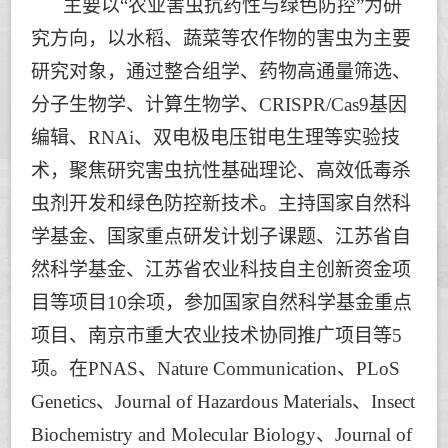
主要以
“
农业害虫抗药性与绿色防控
”
为研
究方向，以水稻、蔬菜等农作物的害虫为主要
研究对象，通过整合组学、药物高通量筛选、
分子生物学、计算生物学、
CRISPR/Cas9
基因
编辑、
RNAi
、双电极电压钳电生理等实验技
术，聚焦研究害虫抗性基础理论、高效低毒杀
虫剂开发和绿色防控新技术。主持国家自然科
学基金、国家重点研发计划子课题、江苏省自
然科学基金、江苏省农
业科技自主创新资金项
目等项目
10
余项，参加国家自然科学基金重点
项目、南京市重大农业技术协同推广项目等
5
项。在
PNAS
、
Nature Communication、
PLoS
Genetics
、
Journal of Hazardous Materials
、
Insect
Biochemistry and Molecular Biology
、
Journal of