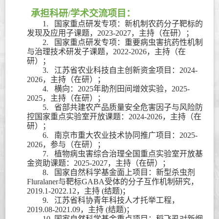
承担科研
/
学术交流项目：
1.
国家重点研发专项：新机制农药分子靶标的
发现及应用子课题，
2023-2027
，主持（在研）；
2.
国家重点研发专项：重要病虫害抗药性机制
与治理技术研发子课题，
2022-2026
，主持（在
研）；
3.
江苏省农业科技自主创新资金项目：
2024-
2026
，主持（在研）；
4.
横向：
2025
年助剂田间增效实验，
2025-
2025
，主持（在研）；
5.
省部共建农产品质量安全危害因子与风险防
控国家重点实验室开放课题：
2024-2026
，主持（在
研）；
6.
南京市重大农业技术协同推广项目：
2025-
2026
，参与（在研）；
7.
植物病虫害综合治理全国重点实验室开放基
金资助课题：
2025-2027
，主持（在研）；
8.
国家自然科学基金面上项目：新型杀虫剂
Fluralaner
与靶标
GABA
受体的分子互作机制研究，
2019.1-2022.12
，主持
(
结题
)
；
9.
江苏省科协青年科技人才托举工程，
2019.08-2021.09
，主持
(
结题
)
；
10.
国家自然科学基金重点项目：稻飞虱对新烟