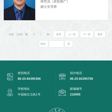
研究员（农技推广）
硕士生导师
共有
1338
条
1
/
90
首页
上一页
下一页
尾页
转到
页
校招电话
招办电话
86-25-84395366
86-25-84395708
学校地址
邮编编号
中国南京卫岗1号
210095