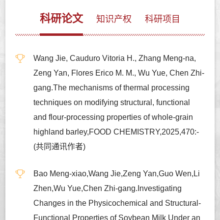
科研论文
知识产权
科研项目
Wang Jie, Cauduro Vitoria H., Zhang Meng-na,
Zeng Yan, Flores Erico M. M., Wu Yue, Chen Zhi-
gang.The mechanisms of thermal processing
techniques on modifying structural, functional
and flour-processing properties of whole-grain
highland barley,FOOD CHEMISTRY,2025,470:-
(共同通讯作者)
Bao Meng-xiao,Wang Jie,Zeng Yan,Guo Wen,Li
Zhen,Wu Yue,Chen Zhi-gang.Investigating
Changes in the Physicochemical and Structural-
Functional Properties of Soybean Milk Under an