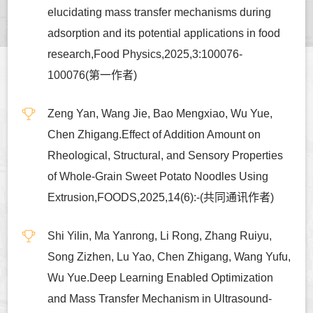
elucidating mass transfer mechanisms during
adsorption and its potential applications in food
research,Food Physics,2025,3:100076-
100076(第一作者)
Zeng Yan, Wang Jie, Bao Mengxiao, Wu Yue,
Chen Zhigang.Effect of Addition Amount on
Rheological, Structural, and Sensory Properties
of Whole-Grain Sweet Potato Noodles Using
Extrusion,FOODS,2025,14(6):-(共同通讯作者)
Shi Yilin, Ma Yanrong, Li Rong, Zhang Ruiyu,
Song Zizhen, Lu Yao, Chen Zhigang, Wang Yufu,
Wu Yue.Deep Learning Enabled Optimization
and Mass Transfer Mechanism in Ultrasound-