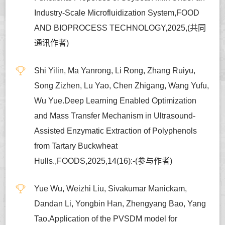
Industry-Scale Microfluidization System,FOOD
AND BIOPROCESS TECHNOLOGY,2025,(共同
通讯作者)
Shi Yilin, Ma Yanrong, Li Rong, Zhang Ruiyu,
Song Zizhen, Lu Yao, Chen Zhigang, Wang Yufu,
Wu Yue.Deep Learning Enabled Optimization
and Mass Transfer Mechanism in Ultrasound-
Assisted Enzymatic Extraction of Polyphenols
from Tartary Buckwheat
Hulls.,FOODS,2025,14(16):-(参与作者)
Yue Wu, Weizhi Liu, Sivakumar Manickam,
Dandan Li, Yongbin Han, Zhengyang Bao, Yang
Tao.Application of the PVSDM model for