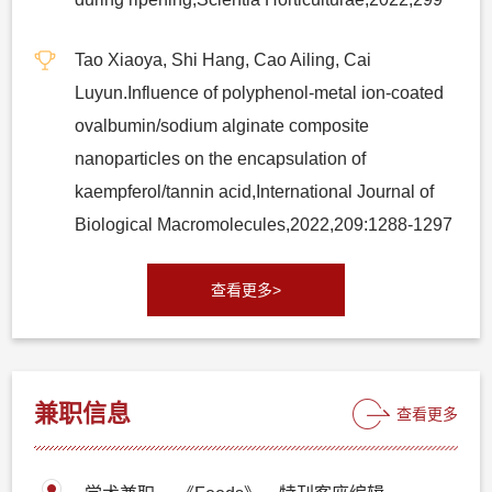
Tao Xiaoya, Shi Hang, Cao Ailing, Cai
Luyun.Influence of polyphenol-metal ion-coated
ovalbumin/sodium alginate composite
nanoparticles on the encapsulation of
kaempferol/tannin acid,International Journal of
Biological Macromolecules,2022,209:1288-1297
查看更多>
兼职信息
查看更多