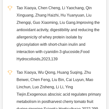
Tao Xiaoya, Chen Cheng, Li Yaochang, Qin
Xinguang, Zhang Haizhi, Hu Yuanyuan, Liu
Zhengqi, Guo Xiaoming, Liu Gang.Improving the
antioxidant activity, digestibility and reducing the
allergenicity of whey protein isolate by
glycosylation with short-chain inulin and
interaction with cyanidin-3-glucoside,Food
Hydrocolloids,2023,139
Tao Xiaoya, Wu Qiong, Huang Suqing, Zhu
Beiwei, Chen Feng, Liu Bin, Cai Luyun, Mao
Linchun, Luo Zisheng, Li Li, Ying
Tiejin.Exogenous abscisic acid regulates primary
metabolism in postharvest cherry tomato fruit
during ripening,Scientia Horticulturae,2022,299