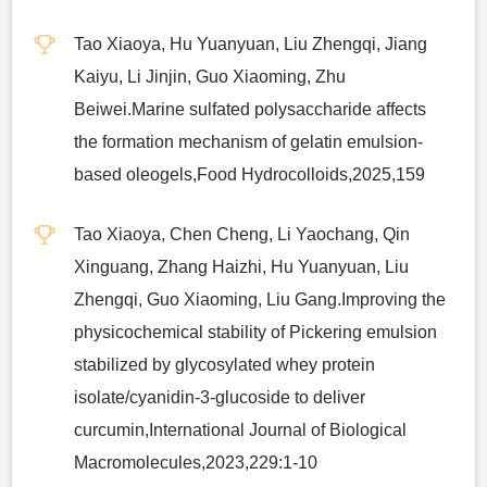
Tao Xiaoya, Hu Yuanyuan, Liu Zhengqi, Jiang
Kaiyu, Li Jinjin, Guo Xiaoming, Zhu
Beiwei.Marine sulfated polysaccharide affects
the formation mechanism of gelatin emulsion-
based oleogels,Food Hydrocolloids,2025,159
Tao Xiaoya, Chen Cheng, Li Yaochang, Qin
Xinguang, Zhang Haizhi, Hu Yuanyuan, Liu
Zhengqi, Guo Xiaoming, Liu Gang.Improving the
physicochemical stability of Pickering emulsion
stabilized by glycosylated whey protein
isolate/cyanidin-3-glucoside to deliver
curcumin,International Journal of Biological
Macromolecules,2023,229:1-10