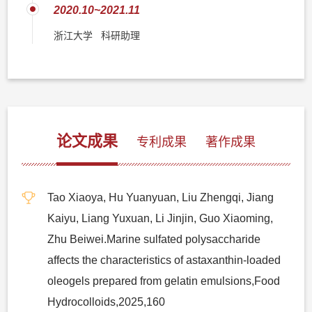
2020.10~2021.11
浙江大学 科研助理
论文成果
专利成果
著作成果
Tao Xiaoya, Hu Yuanyuan, Liu Zhengqi, Jiang
Kaiyu, Liang Yuxuan, Li Jinjin, Guo Xiaoming,
Zhu Beiwei.Marine sulfated polysaccharide
affects the characteristics of astaxanthin-loaded
oleogels prepared from gelatin emulsions,Food
Hydrocolloids,2025,160