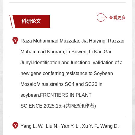
查看更多
科研论文
Raza Muhammad Muzzafar, Jia Huiying, Razzaq
Muhammad Khuram, Li Bowen, Li Kai, Gai
Junyi.Identification and functional validation of a
new gene conferring resistance to Soybean
Mosaic Virus strains SC4 and SC20 in
soybean,FRONTIERS IN PLANT
SCIENCE,2025,15:-(共同通讯作者)
Yang L. W., Liu N., Yan Y. L., Xu Y. F., Wang D.