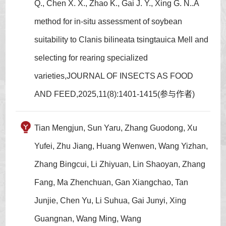
Q., Chen X. X., Zhao K., Gai J. Y., Xing G. N..A
method for in-situ assessment of soybean
suitability to Clanis bilineata tsingtauica Mell and
selecting for rearing specialized
varieties,JOURNAL OF INSECTS AS FOOD
AND FEED,2025,11(8):1401-1415(参与作者)
Tian Mengjun, Sun Yaru, Zhang Guodong, Xu
Yufei, Zhu Jiang, Huang Wenwen, Wang Yizhan,
Zhang Bingcui, Li Zhiyuan, Lin Shaoyan, Zhang
Fang, Ma Zhenchuan, Gan Xiangchao, Tan
Junjie, Chen Yu, Li Suhua, Gai Junyi, Xing
Guangnan, Wang Ming, Wang