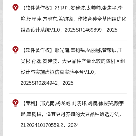
【软件著作权】冯卫丹,贺建波,太帅帅,张焦平,李
艳,杨守萍,方晓东,盖钧镒，作物育种全基因组优化
组合设计系统V1.0，2025SR1469899，2025
【软件著作权】邢光南,盖钧镒,岳丽娜,管荣展,王
吴彬,孙磊,贺建波，大豆品种产量比较的随机区组
设计与实施虚拟仿真实验平台V1.0，
2025SR0284942，2025
【专利】邢光南,杨龙威,刘晓峰,刘楠,徐昱斐,颜宇
璐,盖钧镒，适宜豆丹养殖的大豆品种遴选方法，
ZL202410170559.2，2024