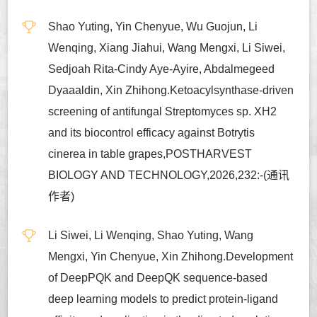
Shao Yuting, Yin Chenyue, Wu Guojun, Li
Wenqing, Xiang Jiahui, Wang Mengxi, Li Siwei,
Sedjoah Rita-Cindy Aye-Ayire, Abdalmegeed
Dyaaaldin, Xin Zhihong.Ketoacylsynthase-driven
screening of antifungal Streptomyces sp. XH2
and its biocontrol efficacy against Botrytis
cinerea in table grapes,POSTHARVEST
BIOLOGY AND TECHNOLOGY,2026,232:-(通讯
作者)
Li Siwei, Li Wenqing, Shao Yuting, Wang
Mengxi, Yin Chenyue, Xin Zhihong.Development
of DeepPQK and DeepQK sequence-based
deep learning models to predict protein-ligand