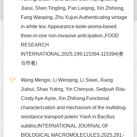
Jiarui, Shen Tingting, Pan Leiqing, Xin Zhihong,
Fang Wanping, Zhu Xujun.Authenticating vintage
in white tea: Appearance-taste-aroma-based
three-in-one non-invasive anticipation.,FOOD
RESEARCH
INTERNATIONAL,2025,199:115394-115394(参
与作者)
Wang Mengxi, Li Wenqing, Li Siwei, Xiang
Jiahui, Shao Yuting, Yin Chenyue, Sedjoah Rita-
Cindy Aye-Ayire, Xin Zhihong.Functional
characterization and mechanism of the multidrug
resistance transport potein YoeA in Bacillus
subtilis,INTERNATIONAL JOURNAL OF
BIOLOGICAL MACROMOLECULES,2025,291:-