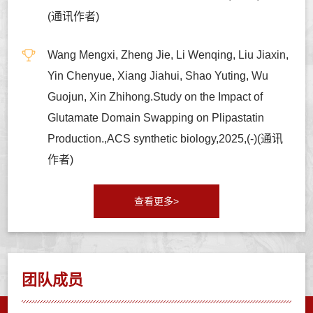
(通讯作者)
Wang Mengxi, Zheng Jie, Li Wenqing, Liu Jiaxin,
Yin Chenyue, Xiang Jiahui, Shao Yuting, Wu
Guojun, Xin Zhihong.Study on the Impact of
Glutamate Domain Swapping on Plipastatin
Production.,ACS synthetic biology,2025,(-)(通讯
作者)
查看更多>
团队成员