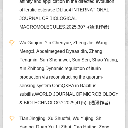
affinity and application in the directed evolution
of ferulic esterase DLfae4,INTERNATIONAL
JOURNAL OF BIOLOGICAL
MACROMOLECULES,2025,307:-(通讯作者)
Wu Guojun, Yin Chenyue, Zheng Jie, Wang
Mengxi, Abdalmegeed Dyaaaldin, Zhang
Fengmin, Sun Shengwei, Sun Sen, Shao Yuting,
Xin Zhihong.Dynamic regulation of iturin
production via reconstructing the quorum-
sensing system ComQXPA in Bacillus
subtilis,WORLD JOURNAL OF MICROBIOLOGY
& BIOTECHNOLOGY,2025,41(5):-(通讯作者)
Tian Jingjing, Xu Shuofei, Wu Yujing, Shi
Yaning, Duan Yu, Li Zihui, Cao Hujing, Zeng