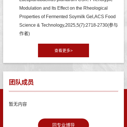
Modulation and Its Effect on the Rheological
Properties of Fermented Soymilk Gel,ACS Food
Science & Technology,2025,5(7):2718-2730(参与
作者)
查看更多>
团队成员
暂无内容
同专业博导