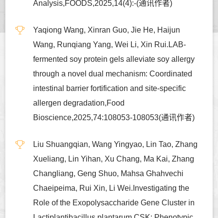
Analysis,FOODS,2025,14(4):-(通讯作者)
Yaqiong Wang, Xinran Guo, Jie He, Haijun
Wang, Runqiang Yang, Wei Li, Xin Rui.LAB-
fermented soy protein gels alleviate soy allergy
through a novel dual mechanism: Coordinated
intestinal barrier fortification and site-specific
allergen degradation,Food
Bioscience,2025,74:108053-108053(通讯作者)
Liu Shuangqian, Wang Yingyao, Lin Tao, Zhang
Xueliang, Lin Yihan, Xu Chang, Ma Kai, Zhang
Changliang, Geng Shuo, Mahsa Ghahvechi
Chaeipeima, Rui Xin, Li Wei.Investigating the
Role of the Exopolysaccharide Gene Cluster in
Lactiplantibacillus plantarum CSK: Phenotypic