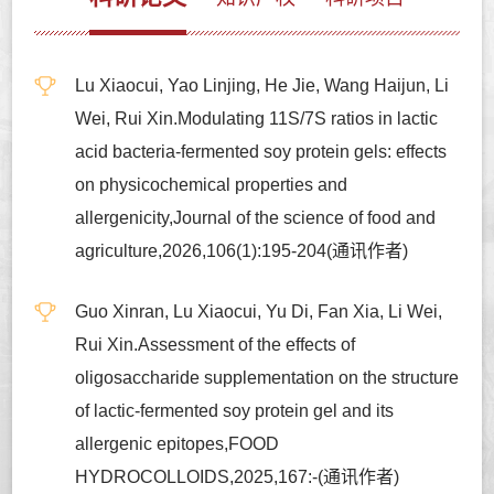
Lu Xiaocui, Yao Linjing, He Jie, Wang Haijun, Li
Wei, Rui Xin.Modulating 11S/7S ratios in lactic
acid bacteria-fermented soy protein gels: effects
on physicochemical properties and
allergenicity,Journal of the science of food and
agriculture,2026,106(1):195-204(通讯作者)
Guo Xinran, Lu Xiaocui, Yu Di, Fan Xia, Li Wei,
Rui Xin.Assessment of the effects of
oligosaccharide supplementation on the structure
of lactic-fermented soy protein gel and its
allergenic epitopes,FOOD
HYDROCOLLOIDS,2025,167:-(通讯作者)