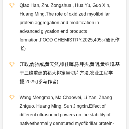
Qiao Han, Zhu Zongshuai, Hua Yu, Guo Xin,
Huang Ming.The role of oxidized myofibrillar
protein aggregation and modification in
advanced glycation end products
formation,FOOD CHEMISTRY,2025,495:-(通讯作
者)
江政,俞驰威,黄天然,缪佳晖,陈坤杰,黄明,黄继超.基
于三维重建的猪大排定量切片方法,农业工程学
报,2025,(参与作者)
Wang Mengman, Ma Chaowei, Li Yan, Zhang
Zhiguo, Huang Ming, Sun Jingxin.Effect of
different ultrasound powers on the stability of
native/thermally denatured myofibrillar protein-